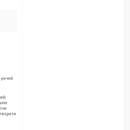
х речей
чей.
шніх
уючи
етворити