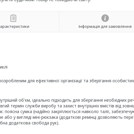
арактеристики
Інформація для замовлення
иклі
розробленим для ефективної організації та зберігання особисти
трішній об'єм, ідеально підходить для зберігання необхідних ре
вгий термін служби виробу та захист внутрішніх вмістів від зовні
: поясна сумка (надійно закріплюється навколо талії, забезпеч
че або у вигляді міні-рюкзака (додаткові ремінці дозволяють пер
ібна додаткова свобода рук).