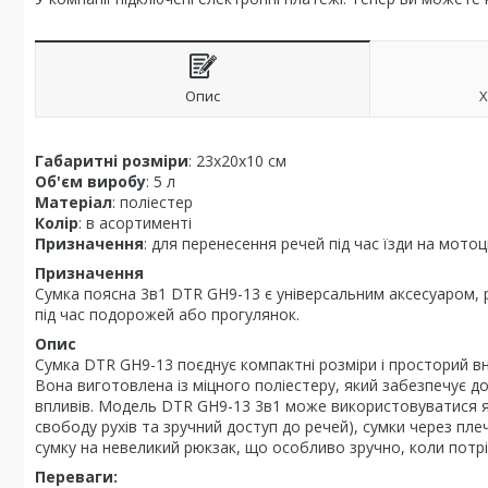
Опис
Х
Габаритні розміри
: 23х20х10 см
Об'єм виробу
: 5 л
Матеріал
: поліестер
Колір
: в асортименті
Призначення
: для перенесення речей під час їзди на мотоц
Призначення
Сумка поясна 3в1 DTR GH9-13 є універсальним аксесуаром, 
під час подорожей або прогулянок.
Опис
Сумка DTR GH9-13 поєднує компактні розміри і просторий вну
Вона виготовлена із міцного поліестеру, який забезпечує до
впливів. Модель DTR GH9-13 3в1 може використовуватися як
свободу рухів та зручний доступ до речей), сумки через пле
сумку на невеликий рюкзак, що особливо зручно, коли потр
Переваги: