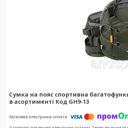
Сумка на пояс спортивна багатофункц
в асортименті Код GH9-13
У компанії підключені електронні платежі. Тепер ви можете