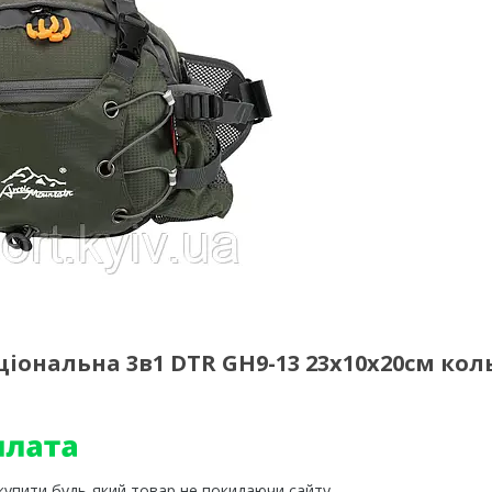
іональна 3в1 DTR GH9-13 23x10x20см кол
 купити будь-який товар не покидаючи сайту.