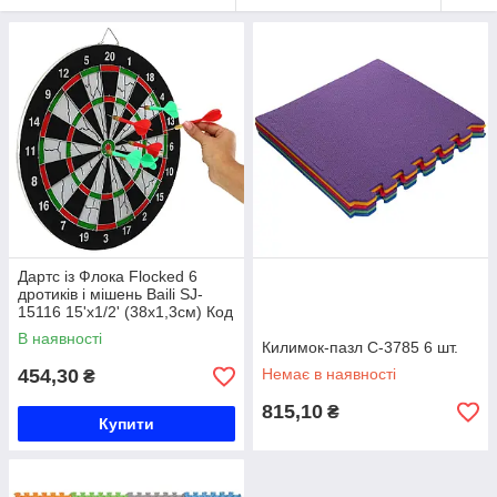
Дартс із Флока Flocked 6
дротиків і мішень Baili SJ-
15116 15'х1/2' (38х1,3см) Код
SJ-15116
В наявності
Килимок-пазл C-3785 6 шт.
454,30
Немає в наявності
₴
815,10
₴
Купити