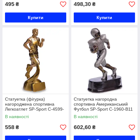
495
498,30
₴
₴
Купити
Купити
Статуетка (фігурка)
Статуетка нагородна
нагороджена спортивна
спортивна Американський
Легкоатлет SP-Sport C-4599-
Футбол SP-Sport C-1960-B11
B5 (20х7х7см)
розмір 20х12х6, 5см срібло
В наявності
В наявності
Код C-1960-B11
558
602,60
₴
₴