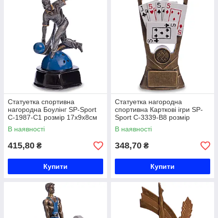
Статуетка спортивна
Статуетка нагородна
нагородна Боулінг SP-Sport
спортивна Карткові ігри SP-
C-1987-C1 розмір 17х9х8см
Sport C-3339-B8 розмір
срібло Код C-1987-C1
18х10х8см бронза Код C-
В наявності
В наявності
3339-B8
415,80
348,70
₴
₴
Купити
Купити