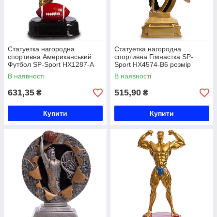
Статуетка нагородна
Статуетка нагородна
спортивна Американський
спортивна Гімнастка SP-
Футбол SP-Sport HX1287-A
Sport HX4574-B6 розмір
розмір 11х7х20см золото Код
11х4х19, 5см золото Код
В наявності
В наявності
HX1287-A
HX4574-B6
631,35
515,90
₴
₴
Купити
Купити