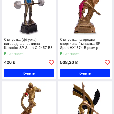
Статуетка (фігурка)
Статуетка нагородна
нагородна спортивна
спортивна Гімнастка SP-
Штангіст SP-Sport C-2457-B8
Sport HX4574-B розмір
(р-р 18х14х5,5 см)
11х4х19см золото Код
В наявності
В наявності
HX4574-B
426
508,20
₴
₴
Купити
Купити