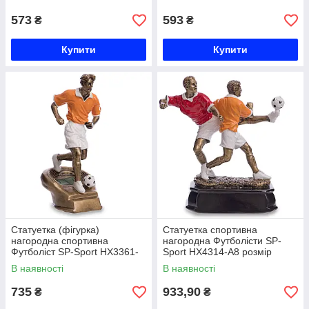
573
593
₴
₴
Купити
Купити
Статуетка (фігурка)
Статуетка спортивна
нагородна спортивна
нагородна Футболісти SP-
Футболіст SP-Sport HX3361-
Sport HX4314-A8 розмір
A8 (р-р 12х13х25см)
18х8х20см Код HX4314-A8
В наявності
В наявності
735
933,90
₴
₴