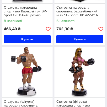
Статуетка нагородна
Статуетка нагородна
спортивна Карткові ігри SP-
спортивна Баскетбольний
Sport C-3156-A8 розмір
м'яч SP-Sport HX1422-B16
16х12х3, 5см срібло Код C-
розмір 8х8х27см золото Код
В наявності
В наявності
3156-A8
HX1422-B16
466,40
762,30
₴
₴
Купити
Купити
Статуетка (фігурка)
Статуетка (фігурка)
нагородна спортивна
нагородна спортивна