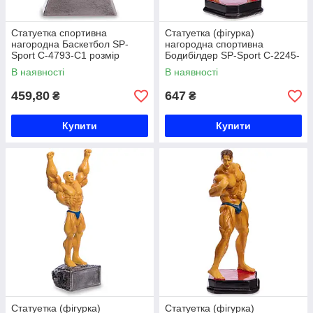
Статуетка спортивна
Статуетка (фігурка)
нагородна Баскетбол SP-
нагородна спортивна
Sport C-4793-C1 розмір
Бодибілдер SP-Sport C-2245-
17x12x4см срібло Код C-
A5 (р-р 27х14х12см)
В наявності
В наявності
4793-C1
459,80
647
₴
₴
Купити
Купити
Статуетка (фігурка)
Статуетка (фігурка)