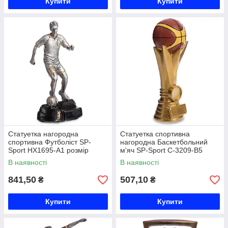
Купити
Купити
Статуетка нагородна
Статуетка спортивна
спортивна Футболіст SP-
нагородна Баскетбольний
Sport HX1695-A1 розмір
м'яч SP-Sport C-3209-B5
12х9х23см срібло Код
розмір 19х7х6см золото Код
В наявності
В наявності
HX1695-A1
C-3209-B5
841,50
507,10
₴
₴
Купити
Купити