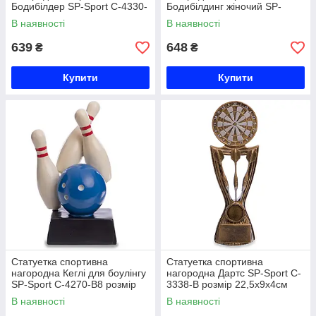
Бодибілдер SP-Sport C-4330-
Бодибілдинг жіночий SP-
A8 (р-р 23х9,5х9 см)
Sport C-4474-A8 (р-р
В наявності
В наявності
25x18x9см)
639
648
₴
₴
Купити
Купити
Статуетка спортивна
Статуетка спортивна
нагородна Кеглі для боулінгу
нагородна Дартс SP-Sport C-
SP-Sport C-4270-B8 розмір
3338-B розмір 22,5х9х4см
16х9х6см Код C-4270-B8
бронза Код C-3338-B
В наявності
В наявності