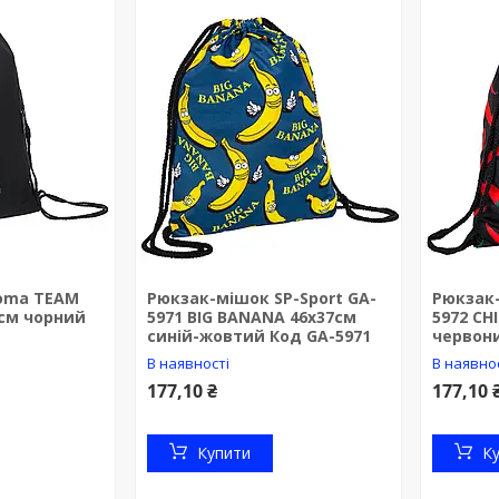
oma TEAM
Рюкзак-мішок SP-Sport GA-
Рюкзак-
4см чорний
5971 BIG BANANA 46х37см
5972 CH
синій-жовтий Код GA-5971
червони
В наявності
В наявно
177,10 ₴
177,10 
Купити
К