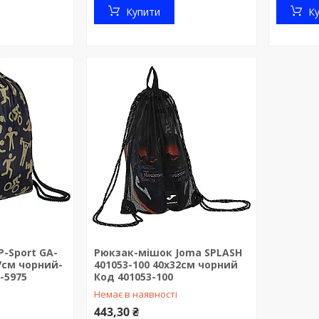
Купити
К
-Sport GA-
Рюкзак-мішок Joma SPLASH
7см чорний-
401053-100 40x32см чорний
-5975
Код 401053-100
Немає в наявності
443,30 ₴