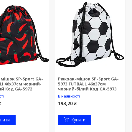
мішок SP-Sport GA-
Рюкзак-мішок SP-Sport GA-
ILI 46х37см чорний-
5973 FUTBALL 46х37см
й Код GA-5972
чорний-білий Код GA-5973
сті
В наявності
₴
193,20 ₴
упити
Купити