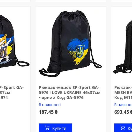
-Sport GA-
Рюкзак-мішок SP-Sport GA-
Рюкзак
х37см
5976 I LOVE UKRAINE 46х37см
MESH B
5974
чорний Код GA-5976
Код M11
В наявності
В наявно
187,45 ₴
693,45 
Купити
К