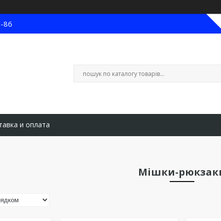
8-86
тавка и оплата
Мішки-рюкзак