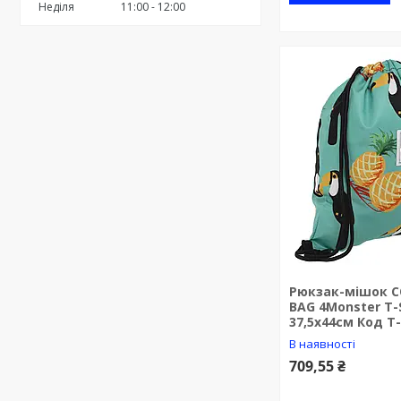
Неділя
11:00
12:00
Рюкзак-мішок 
BAG 4Monster T-
37,5x44см Код T
В наявності
709,55 ₴