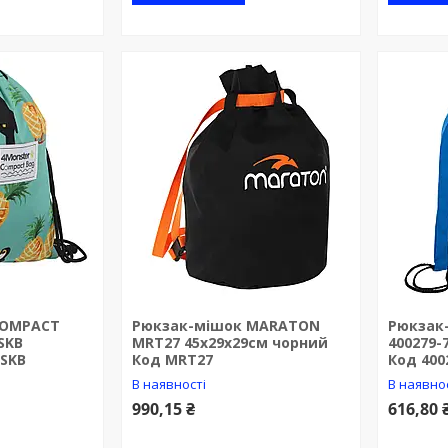
COMPACT
Рюкзак-мішок MARATON
Рюкзак
SKB
MRT27 45х29х29см чорний
400279-
-SKB
Код MRT27
Код 400
В наявності
В наявно
990,15 ₴
616,80 