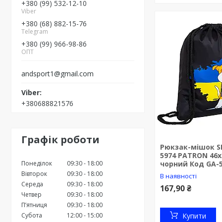
+380 (99) 532-12-10
Viber
+380 (68) 882-15-76
Telegram
+380 (99) 966-98-86
ОПТ
andsport1@gmail.com
+380688821576
Графік роботи
Рюкзак-мішок SP
5974 PATRON 46
Понеділок
09:30
18:00
чорний Код GA-
Вівторок
09:30
18:00
В наявності
Середа
09:30
18:00
167,90 ₴
Четвер
09:30
18:00
Пʼятниця
09:30
18:00
Субота
12:00
15:00
Купити