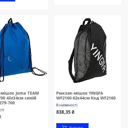
-мішок Joma TEAM
Рюкзак-мішок YINGFA
700 43x34см синій
WF2160 62х44см Код WF2160
279-700
В наявності
сті
838,35 ₴
₴
Купити