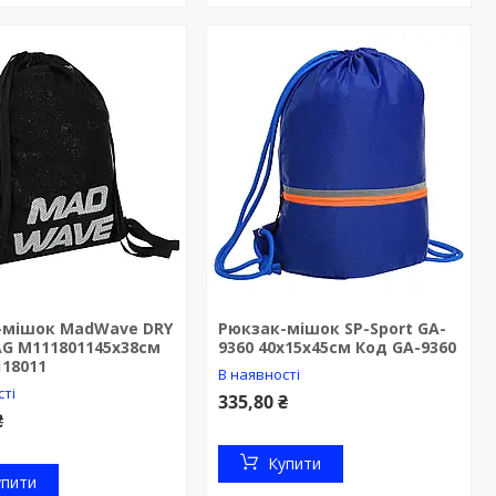
-мішок MadWave DRY
Рюкзак-мішок SP-Sport GA-
AG M111801145х38см
9360 40х15х45см Код GA-9360
18011
В наявності
сті
335,80 ₴
₴
Купити
упити