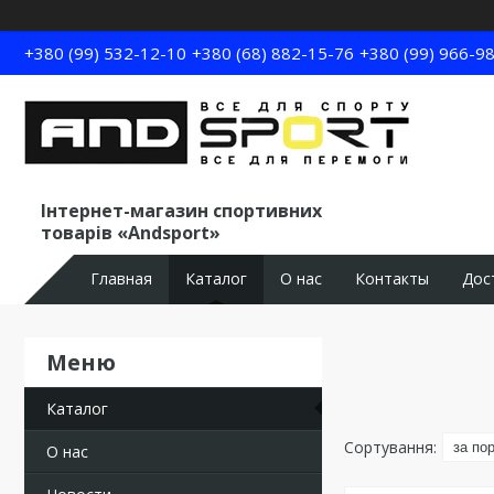
+380 (99) 532-12-10
+380 (68) 882-15-76
+380 (99) 966-9
Інтернет-магазин спортивних
товарів «Andsport»
Главная
Каталог
О нас
Контакты
Дос
Каталог
О нас