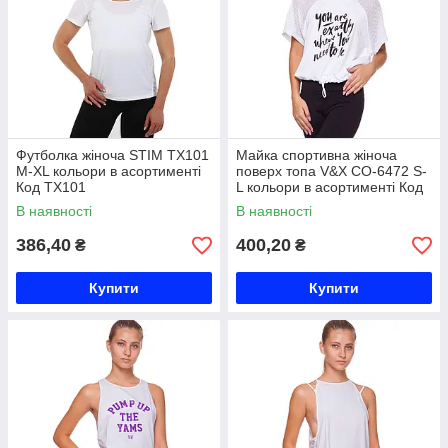
Футболка жіноча STIM TX101
Майка спортивна жіноча
M-XL кольори в асортименті
поверх топа V&X CO-6472 S-
Код TX101
L кольори в асортименті Код
CO-6472
В наявності
В наявності
386,40
400,20
₴
₴
Купити
Купити