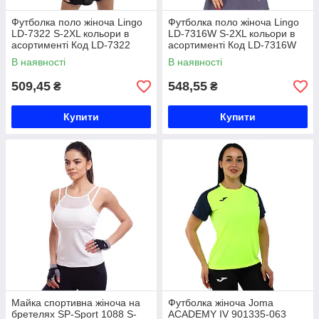
Футболка поло жіноча Lingo
Футболка поло жіноча Lingo
LD-7322 S-2XL кольори в
LD-7316W S-2XL кольори в
асортименті Код LD-7322
асортименті Код LD-7316W
В наявності
В наявності
509,45
548,55
₴
₴
Купити
Купити
Майка спортивна жіноча на
Футболка жіноча Joma
бретелях SP-Sport 1088 S-
ACADEMY IV 901335-063