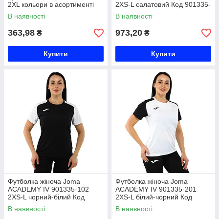
2XL кольори в асортименті
2XS-L салатовий Код 901335-
Код 1088
063
В наявності
В наявності
363,98
973,20
₴
₴
Купити
Купити
Футболка жіноча Joma
Футболка жіноча Joma
ACADEMY IV 901335-102
ACADEMY IV 901335-201
2XS-L чорний-білий Код
2XS-L білий-чорний Код
901335-102
901335-201
В наявності
В наявності