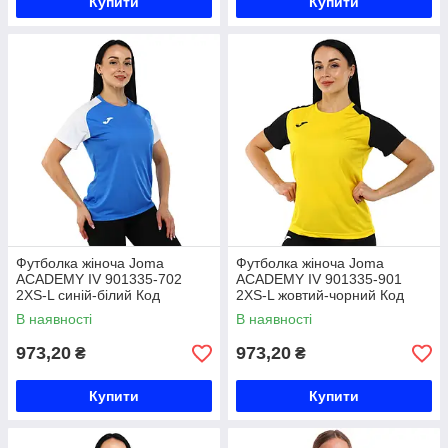
Купити
Купити
Футболка жіноча Joma
Футболка жіноча Joma
ACADEMY IV 901335-702
ACADEMY IV 901335-901
2XS-L синій-білий Код
2XS-L жовтий-чорний Код
901335-702
901335-901
В наявності
В наявності
973,20
973,20
₴
₴
Купити
Купити