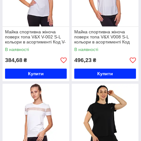
Майка спортивна жіноча
Майка спортивна жіноча
поверх топа V&X V-002 S-L
поверх топа V&X V008 S-L
кольори в асортименті Код V-
кольори в асортименті Код
002
V008
В наявності
В наявності
384,68
496,23
₴
₴
Купити
Купити