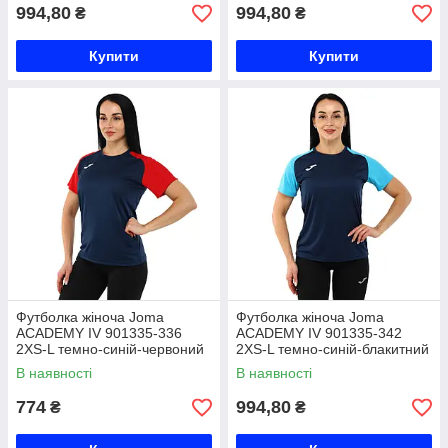
994,80
994,80
₴
₴
Купити
Купити
Футболка жіноча Joma
Футболка жіноча Joma
ACADEMY IV 901335-336
ACADEMY IV 901335-342
2XS-L темно-синій-червоний
2XS-L темно-синій-блакитний
Код 901335-336
Код 901335-342
В наявності
В наявності
774
994,80
₴
₴