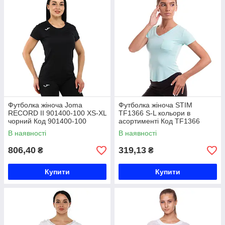
Футболка жіноча Joma
Футболка жіноча STIM
RECORD II 901400-100 XS-XL
TF1366 S-L кольори в
чорний Код 901400-100
асортименті Код TF1366
В наявності
В наявності
806,40
319,13
₴
₴
Купити
Купити