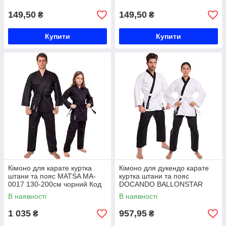
BO-7262
149,50
149,50
₴
₴
Купити
Купити
Кімоно для карате куртка
Кімоно для дукендо карате
штани та пояс MATSA MA-
куртка штани та пояс
0017 130-200см чорний Код
DOCANDO BALLONSTAR
MA-0017
DCS 120-190см білий-чорний
В наявності
В наявності
Код DCS
1 035
957,95
₴
₴