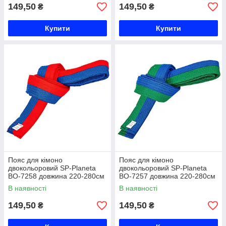
149,50
149,50
₴
₴
Купити
Купити
Пояс для кімоно
Пояс для кімоно
двокольоровий SP-Planeta
двокольоровий SP-Planeta
BO-7258 довжина 220-280см
BO-7257 довжина 220-280см
синій-червоний Код BO-7258
синій-зелений Код BO-7257
В наявності
В наявності
149,50
149,50
₴
₴