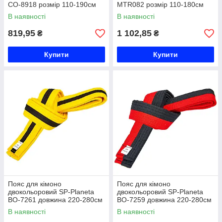
CO-8918 розмір 110-190см
MTR082 розмір 110-180см
білий Код CO-8918
білий Код MTR082
В наявності
В наявності
819,95
1 102,85
₴
₴
Купити
Купити
Пояс для кімоно
Пояс для кімоно
двокольоровий SP-Planeta
двокольоровий SP-Planeta
BO-7261 довжина 220-280см
BO-7259 довжина 220-280см
жовтий-чорний Код BO-7261
чорний-червоний Код BO-
В наявності
В наявності
7259