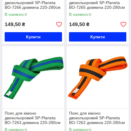
двокольоровий SP-Planeta
двокольоровий SP-Planeta
BO-7266 довжина 220-280см
BO-7265 довжина 220-280см
синій-чорний Код BO-7266
червоний-чорний Код BO-
В наявності
В наявності
7265
149,50
149,50
₴
₴
Купити
Купити
Пояс для кімоно
Пояс для кімоно
двокольоровий SP-Planeta
двокольоровий SP-Planeta
BO-7263 довжина 220-280см
BO-7262 довжина 220-280см
зелений-синій Код BO-7263
помаранчевий-чорний Код
В наявності
В наявності