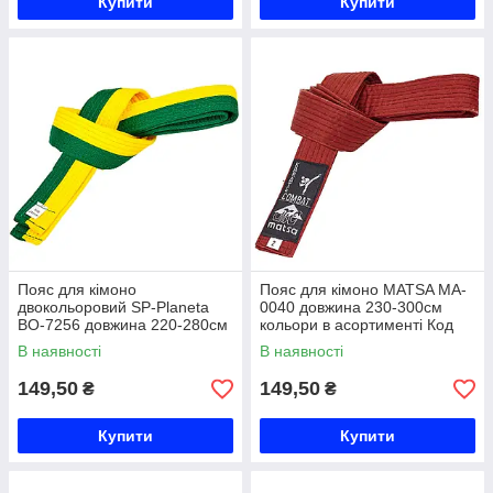
Купити
Купити
Пояс для кімоно
Пояс для кімоно MATSA MA-
двокольоровий SP-Planeta
0040 довжина 230-300см
BO-7256 довжина 220-280см
кольори в асортименті Код
жовтий-зелений Код BO-7256
MA-0040
В наявності
В наявності
149,50
149,50
₴
₴
Купити
Купити