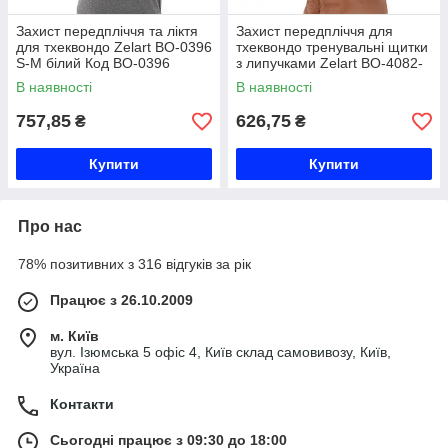
Захист передпліччя та ліктя
Захист передпліччя для
для тхеквондо Zelart BO-0396
тхеквондо тренувальні щитки
S-M білий Код BO-0396
з липучками Zelart BO-4082-
W S-XL білий Код BO-4082-W
В наявності
В наявності
757,85
626,75
₴
₴
Купити
Купити
Про нас
78% позитивних з 316 відгуків за рік
Працює з 26.10.2009
м. Київ
вул. Ізюмська 5 офіс 4, Київ склад самовивозу, Київ,
Україна
Контакти
Сьогодні працює з 09:30 до 18:00