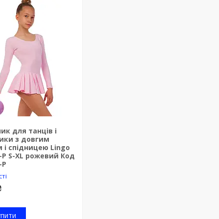
ик для танців і
ики з довгим
 і спідницею Lingo
-P S-XL рожевий Код
-P
сті
₴
упити