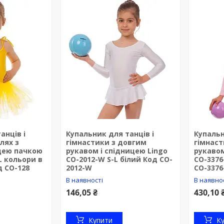
анців і
Купальник для танців і
Купальн
лях з
гімнастики з довгим
гімнаст
цею пачкою
рукавом і спідницею Lingo
рукавом
L кольори в
CO-2012-W S-L білий Код CO-
CO-3376
д CO-128
2012-W
CO-3376
В наявності
В наявно
146,05 ₴
430,10 
Купити
К