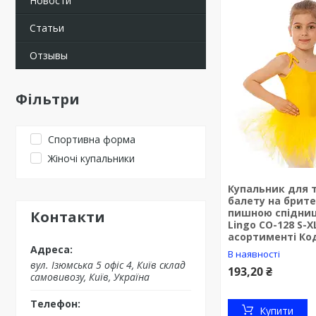
Новости
Статьи
Отзывы
Фільтри
Спортивна форма
Жіночі купальники
Купальник для т
балету на брите
пишною спідни
Контакти
Lingo CO-128 S-X
асортименті Ко
В наявності
вул. Ізюмська 5 офіс 4, Київ склад
193,20 ₴
самовивозу, Київ, Україна
Купити