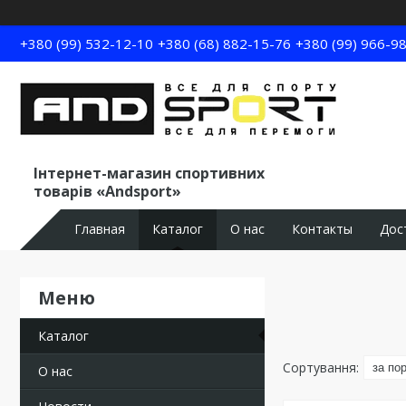
+380 (99) 532-12-10
+380 (68) 882-15-76
+380 (99) 966-9
Інтернет-магазин спортивних
товарів «Andsport»
Главная
Каталог
О нас
Контакты
Дос
Каталог
О нас