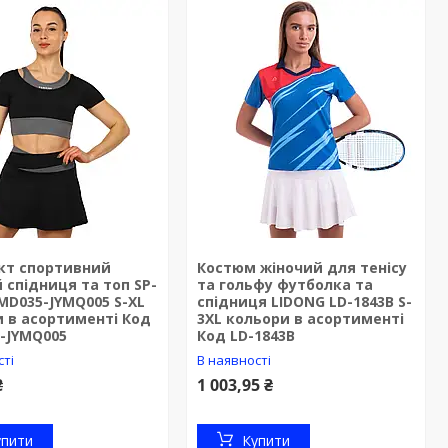
кт спортивний
Костюм жіночий для тенісу
 спідниця та топ SP-
та гольфу футболка та
YMD035-JYMQ005 S-XL
спідниця LIDONG LD-1843B S-
 в асортименті Код
3XL кольори в асортименті
-JYMQ005
Код LD-1843B
сті
В наявності
₴
1 003,95 ₴
упити
Купити