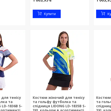
1 003,95 ₴
1 003,9
Купити
К
 для тенісу
Костюм жіночий для тенісу
Костюм 
олка та
та гольфу футболка та
та голь
 LD-1836B S-
спідниця LIDONG LD-1835B S-
спідниц
сортименті
3XL кольори в асортименті
3XL кол