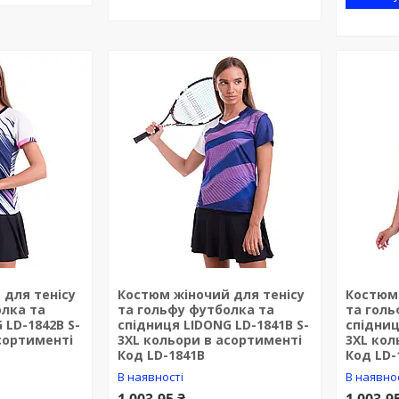
 для тенісу
Костюм жіночий для тенісу
Костюм 
олка та
та гольфу футболка та
та голь
 LD-1842B S-
спідниця LIDONG LD-1841B S-
спідниц
сортименті
3XL кольори в асортименті
3XL кол
Код LD-1841B
Код LD-
В наявності
В наявно