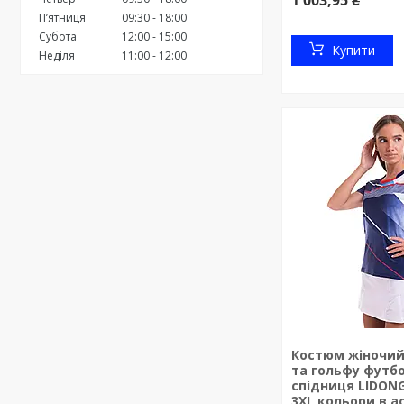
1 003,95 ₴
Пʼятниця
09:30
18:00
Субота
12:00
15:00
Купити
Неділя
11:00
12:00
Костюм жіночий
та гольфу футб
спідниця LIDONG
3XL кольори в а