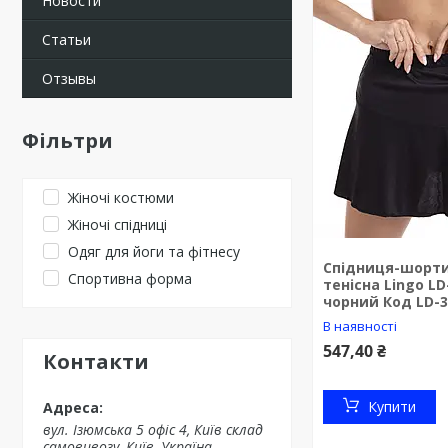
Новости
Статьи
Отзывы
Фільтри
Жіночі костюми
Жіночі спідниці
Одяг для йоги та фітнесу
Спідниця-шорти
Спортивна форма
тенісна Lingo LD
чорний Код LD-3
В наявності
547,40 ₴
Контакти
Купити
вул. Ізюмська 5 офіс 4, Київ склад
самовивозу, Київ, Україна