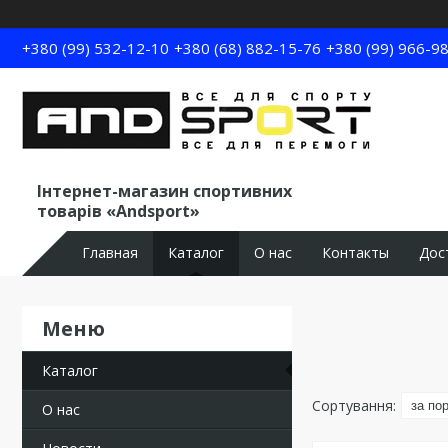
+380 (99) 532-12-10
+380 (68) 882-15-76
+380 (99) 966-9
Інтернет-магазин спортивних
товарів «Andsport»
Главная
Каталог
О нас
Контакты
Дос
Каталог
О нас