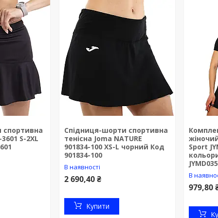
 спортивна
Спідниця-шорти спортивна
Компле
-3601 S-2XL
тенісна Joma NATURE
жіночий
601
901834-100 XS-L чорний Код
Sport J
901834-100
кольори
JYMD035
В наявності
В наявно
2 690,40 ₴
979,80 
Купити
К