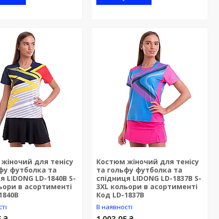
жіночий для тенісу
Костюм жіночий для тенісу
фу футболка та
та гольфу футболка та
я LIDONG LD-1840B S-
спідниця LIDONG LD-1837B S-
ьори в асортименті
3XL кольори в асортименті
1840B
Код LD-1837B
сті
В наявності