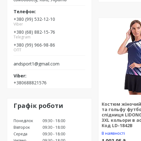
+380 (99) 532-12-10
Viber
+380 (68) 882-15-76
Telegram
+380 (99) 966-98-86
ОПТ
andsport1@gmail.com
+380688821576
Костюм жіночий
Графік роботи
та гольфу футб
спідниця LIDONG
3XL кольори в а
Понеділок
09:30
18:00
Код LD-1842B
Вівторок
09:30
18:00
В наявності
Середа
09:30
18:00
Четвер
09:30
18:00