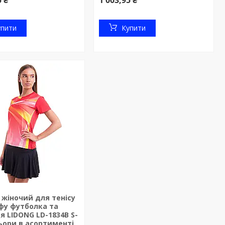
5 ₴
1 003,95 ₴
упити
Купити
жіночий для тенісу
фу футболка та
я LIDONG LD-1834B S-
ьори в асортименті