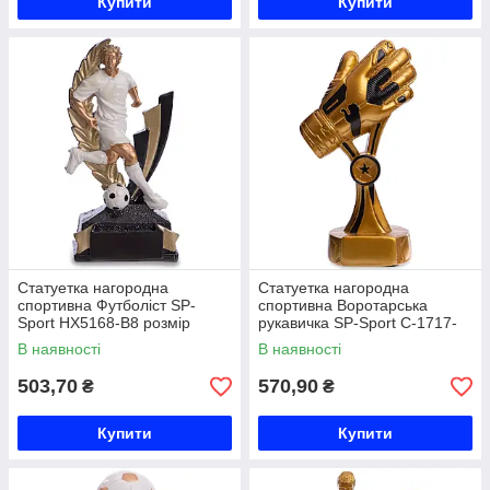
Купити
Купити
Статуетка нагородна
Статуетка нагородна
спортивна Футболіст SP-
спортивна Воротарська
Sport HX5168-B8 розмір
рукавичка SP-Sport C-1717-
8х4х16см золото Код
A5 розмір 21х13х7,5см
В наявності
В наявності
HX5168-B8
золото Код C-1717-A5
503,70
570,90
₴
₴
Купити
Купити