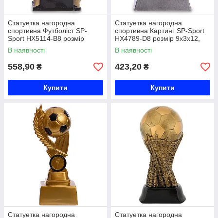
Статуетка нагородна
Статуетка нагородна
спортивна Футболіст SP-
спортивна Картинг SP-Sport
Sport HX5114-B8 розмір
HX4789-D8 розмір 9х3х12,
9х4х15см Код HX5114-B8
5см срібло Код HX4789-D8
В наявності
В наявності
558,90
423,20
₴
₴
Купити
Купити
Статуетка нагородна
Статуетка нагородна