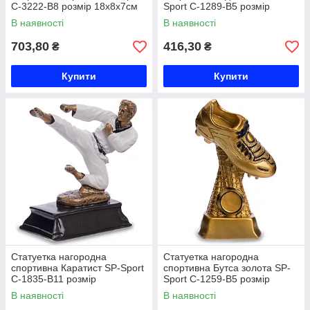
C-3222-B8 розмір 18х8х7см
Sport C-1289-B5 розмір
Код C-3222-B8
16х11х3,5см золото Код C-
В наявності
В наявності
1289-B5
703,80
416,30
₴
₴
Купити
Купити
Статуетка нагородна
Статуетка нагородна
спортивна Каратист SP-Sport
спортивна Бутса золота SP-
C-1835-B11 розмір
Sport C-1259-B5 розмір
16х12х7см Код C-1835-B11
19х13х5см золото Код C-
В наявності
В наявності
1259-B5