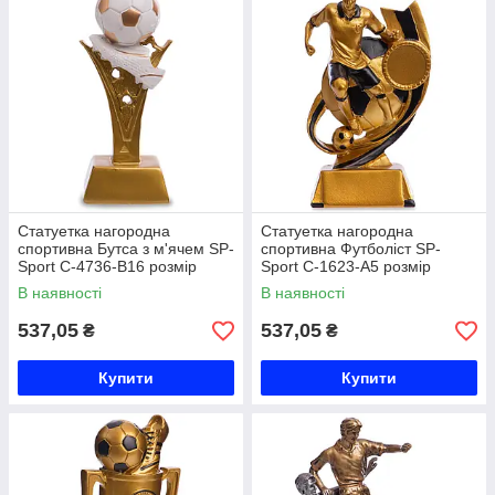
Статуетка нагородна
Статуетка нагородна
спортивна Бутса з м'ячем SP-
спортивна Футболіст SP-
Sport C-4736-B16 розмір
Sport C-1623-A5 розмір
18х7х5см золото Код C-4736-
14х10х5см золото Код C-
В наявності
В наявності
B16
1623-A5
537,05
537,05
₴
₴
Купити
Купити