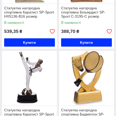
Статуетка нагородна
Статуетка нагородна
спортивна Каратист SP-Sport
спортивна Більярдист SP-
HX5136-B16 розмір
Sport C-3195-C розмір
11х3х15см Код HX5136-B16
11,5х12х4см бронза Код C-
В наявності
В наявності
3195-C
539,35
388,70
₴
₴
Купити
Купити
Статуетка нагородна
Статуетка нагородна
спортивна Каратист SP-Sport
спортивна Бадмінтон SP-