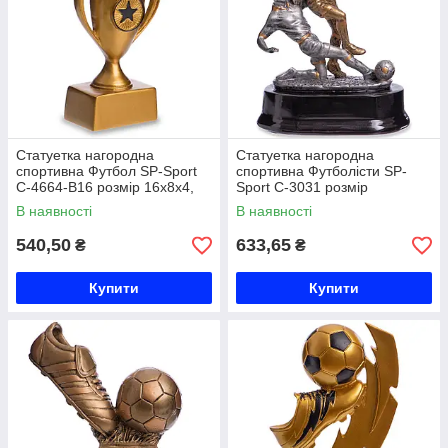
Статуетка нагородна
Статуетка нагородна
спортивна Футбол SP-Sport
спортивна Футболісти SP-
C-4664-B16 розмір 16х8х4,
Sport C-3031 розмір
5см золото Код C-4664-B16
18х13,5х9см срібло бронза
В наявності
В наявності
Код C-3031
540,50
633,65
₴
₴
Купити
Купити