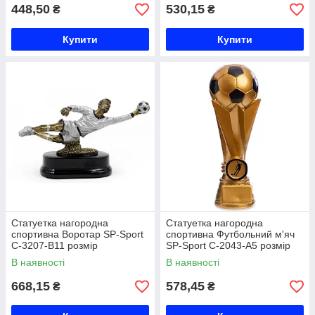
448,50
530,15
₴
₴
Купити
Купити
Статуетка нагородна
Статуетка нагородна
спортивна Воротар SP-Sport
спортивна Футбольний м'яч
C-3207-B11 розмір
SP-Sport C-2043-A5 розмір
12х21х7см Код C-3207-B11
19х7х6см золото Код C-2043-
В наявності
В наявності
A5
668,15
578,45
₴
₴