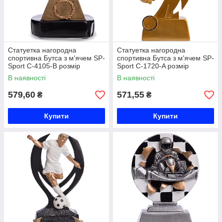
Статуетка нагородна
Статуетка нагородна
спортивна Бутса з м'ячем SP-
спортивна Бутса з м'ячем SP-
Sport C-4105-B розмір
Sport C-1720-A розмір
15х11х7,5см бронза Код C-
19,5х9,5х4см золото Код C-
В наявності
В наявності
4105-B
1720-A
579,60
571,55
₴
₴
Купити
Купити