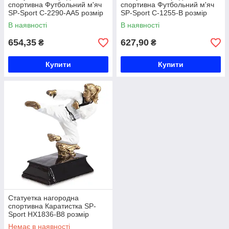
спортивна Футбольний м'яч
спортивна Футбольний м'яч
SP-Sport C-2290-AA5 розмір
SP-Sport C-1255-B розмір
19х8х6,5см золото Код C-
20х9х8см золото Код C-1255-
В наявності
В наявності
2290-AA5
B
654,35
627,90
₴
₴
Купити
Купити
Статуетка нагородна
спортивна Каратистка SP-
Sport HX1836-B8 розмір
10х5х12см Код HX1836-B8
Немає в наявності