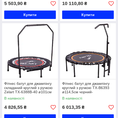
5 503,90
10 110,80
₴
₴
Купити
Купити
Фітнес батут для джампінгу
Фітнес батут для джампінгу
складаний круглий з ручкою
круглий з ручкою TX-B6393
Zelart TX-6388B-40 ø101см
ø114,5см чорний-
чорний-червоний Код TX-
помаранчевий Код TX-B6393
В наявності
В наявності
6388B-40
4 826,55
6 013,35
₴
₴