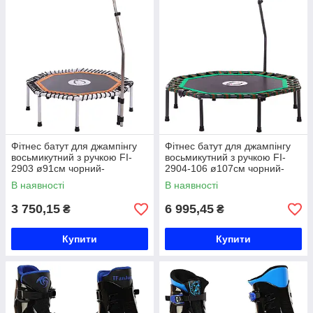
Фітнес батут для джампінгу
Фітнес батут для джампінгу
восьмикутний з ручкою FI-
восьмикутний з ручкою FI-
2903 ø91см чорний-
2904-106 ø107см чорний-
помаранчевий Код FI-2903
зелений Код FI-2904-106
В наявності
В наявності
3 750,15
6 995,45
₴
₴
Купити
Купити