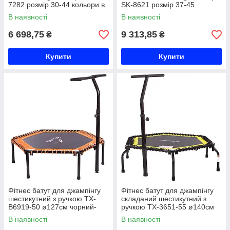
7282 розмір 30-44 кольори в
SK-8621 розмір 37-45
асортименті Код SK-7282
кольори в асортименті Код
В наявності
В наявності
SK-8621
6 698,75
9 313,85
₴
₴
Купити
Купити
Фітнес батут для джампінгу
Фітнес батут для джампінгу
шестикутний з ручкою TX-
складаний шестикутний з
B6919-50 ø127см чорний-
ручкою TX-3651-55 ø140см
помаранчевий Код TX-
чорний-салатовий Код TX-
В наявності
В наявності
B6919-50
3651-55