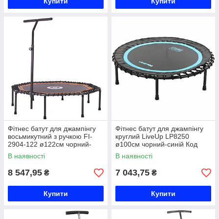
Купити
Купити
Фітнес батут для джампінгу
Фітнес батут для джампінгу
восьмикутний з ручкою FI-
круглий LiveUp LP8250
2904-122 ø122см чорний-
ø100см чорний-синій Код
помаранчевий Код FI-2904-
LP8250
В наявності
В наявності
122
8 547,95
7 043,75
₴
₴
Купити
Купити