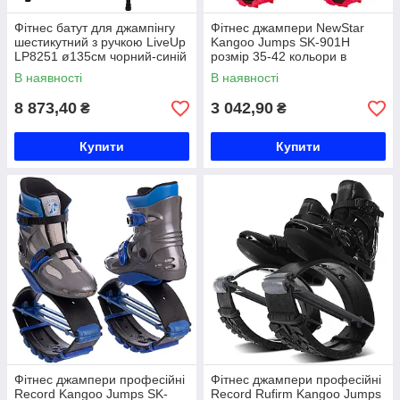
Фітнес батут для джампінгу
Фітнес джампери NewStar
шестикутний з ручкою LiveUp
Kangoo Jumps SK-901H
LP8251 ø135см чорний-синій
розмір 35-42 кольори в
Код LP8251
асортименті Код SK-901H
В наявності
В наявності
8 873,40
3 042,90
₴
₴
Купити
Купити
Фітнес джампери професійні
Фітнес джампери професійні
Record Kangoo Jumps SK-
Record Rufirm Kangoo Jumps