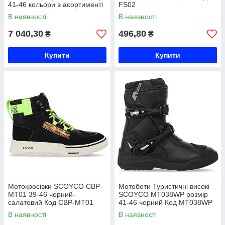
41-46 кольори в асортименті
FS02
Код MR001
В наявності
В наявності
7 040,30
496,80
₴
₴
Купити
Купити
Мотокросівки SCOYCO CBP-
Мотоботи Туристичні високі
MT01 39-46 чорний-
SCOYCO MT038WP розмір
салатовий Код CBP-MT01
41-46 чорний Код MT038WP
В наявності
В наявності