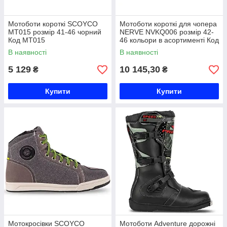
Мотоботи короткі SCOYCO
Мотоботи короткі для чопера
MT015 розмір 41-46 чорний
NERVE NVKQ006 розмір 42-
Код MT015
46 кольори в асортименті Код
NVKQ006
В наявності
В наявності
5 129
10 145,30
₴
₴
Купити
Купити
Мотокросівки SCOYCO
Мотоботи Adventure дорожні