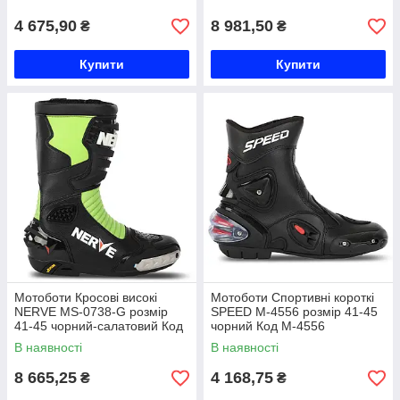
4 675,90
8 981,50
₴
₴
Купити
Купити
Мотоботи Кросові високі
Мотоботи Спортивні короткі
NERVE MS-0738-G розмір
SPEED M-4556 розмір 41-45
41-45 чорний-салатовий Код
чорний Код M-4556
MS-0738-G
В наявності
В наявності
8 665,25
4 168,75
₴
₴