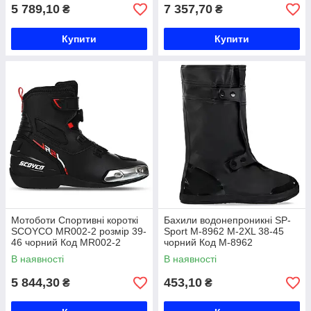
5 789,10
7 357,70
₴
₴
Купити
Купити
Мотоботи Спортивні короткі
Бахили водонепроникні SP-
SCOYCO MR002-2 розмір 39-
Sport M-8962 M-2XL 38-45
46 чорний Код MR002-2
чорний Код M-8962
В наявності
В наявності
5 844,30
453,10
₴
₴