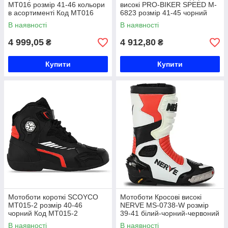
MT016 розмір 41-46 кольори
високі PRO-BIKER SPEED M-
в асортименті Код MT016
6823 розмір 41-45 чорний
Код M-6823
В наявності
В наявності
4 999,05
4 912,80
₴
₴
Купити
Купити
Мотоботи короткі SCOYCO
Мотоботи Кросові високі
MT015-2 розмір 40-46
NERVE MS-0738-W розмір
чорний Код MT015-2
39-41 білий-чорний-червоний
Код MS-0738-W
В наявності
В наявності