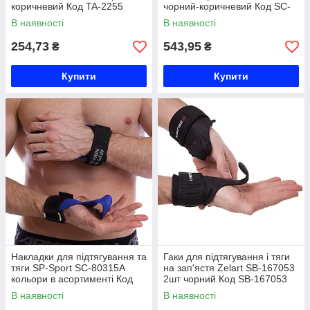
коричневий Код TA-2255
чорний-коричневий Код SC-
80318
В наявності
В наявності
254,73
543,95
₴
₴
Купити
Купити
Накладки для підтягування та
Гаки для підтягування і тяги
тяги SP-Sport SC-80315A
на зап'ястя Zelart SB-167053
кольори в асортименті Код
2шт чорний Код SB-167053
SC-80315A
В наявності
В наявності