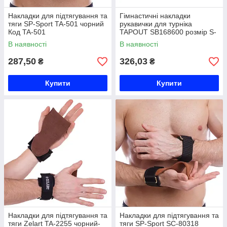
Накладки для підтягування та
Гімнастичні накладки
тяги SP-Sport TA-501 чорний
рукавички для турніка
Код TA-501
TAPOUT SB168600 розмір S-
XL чорний Код SB168600
В наявності
В наявності
287,50
326,03
₴
₴
Купити
Купити
Накладки для підтягування та
Накладки для підтягування та
тяги Zelart TA-2255 чорний-
тяги SP-Sport SC-80318