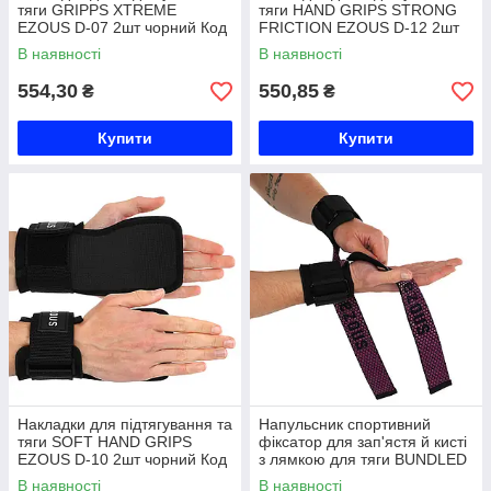
тяги GRIPPS XTREME
тяги HAND GRIPS STRONG
EZOUS D-07 2шт чорний Код
FRICTION EZOUS D-12 2шт
D-07
чорний-білий Код D-12
В наявності
В наявності
554,30
550,85
₴
₴
Купити
Купити
Накладки для підтягування та
Напульсник спортивний
тяги SOFT HAND GRIPS
фіксатор для зап'ястя й кисті
EZOUS D-10 2шт чорний Код
з лямкою для тяги BUNDLED
D-10
PRO BAND EZOUS B-01 2шт
В наявності
В наявності