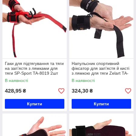
Гаки для підтягування та тяги
Напульсник спортивний
на зап'ястя з лямками для
фіксатор для зап'ястя й кисті
тяги SP-Sport TA-8019 2шт
з лямкою для тяги Zelart TA-
чорний-червоний Код TA-
2649 2шт чорний Код TA-
В наявності
В наявності
8019
2649
428,95
324,30
₴
₴
Купити
Купити