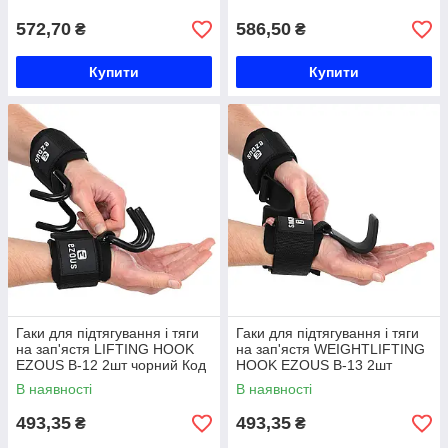
чорний-фіолетовий Код B-01
572,70
586,50
₴
₴
Купити
Купити
Гаки для підтягування і тяги
Гаки для підтягування і тяги
на зап'ястя LIFTING HOOK
на зап'ястя WEIGHTLIFTING
EZOUS B-12 2шт чорний Код
HOOK EZOUS B-13 2шт
B-12
чорний Код B-13
В наявності
В наявності
493,35
493,35
₴
₴