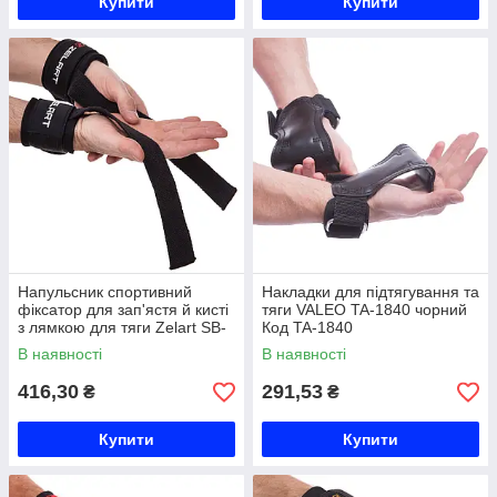
Купити
Купити
Напульсник спортивний
Накладки для підтягування та
фіксатор для зап'ястя й кисті
тяги VALEO TA-1840 чорний
з лямкою для тяги Zelart SB-
Код TA-1840
167052 2шт чорний Код SB-
В наявності
В наявності
167052
416,30
291,53
₴
₴
Купити
Купити