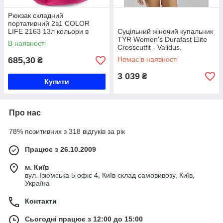
Рюкзак складний
портативний 2в1 COLOR
LIFE 2163 13л кольори в
Суцільний жіночий купальник
асортименті Код 2163
TYR Women's Durafast Elite
В наявності
Crosscutfit - Validus,
Orange/Aqua/Black, 30,
685,30
Немає в наявності
₴
Orange/Aqua/Black
3 039
₴
Купити
Про нас
78% позитивних з 318 відгуків за рік
Працює з 26.10.2009
м. Київ
вул. Ізюмська 5 офіс 4, Київ склад самовивозу, Київ,
Україна
Контакти
Сьогодні працює з 12:00 до 15:00