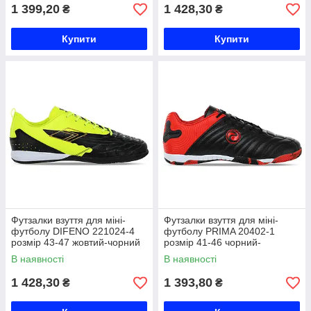
1 399,20
1 428,30
₴
₴
Купити
Купити
Футзалки взуття для міні-
Футзалки взуття для міні-
футболу DIFENO 221024-4
футболу PRIMA 20402-1
розмір 43-47 жовтий-чорний
розмір 41-46 чорний-
Код 221024-4
червоний Код 20402-1
В наявності
В наявності
1 428,30
1 393,80
₴
₴