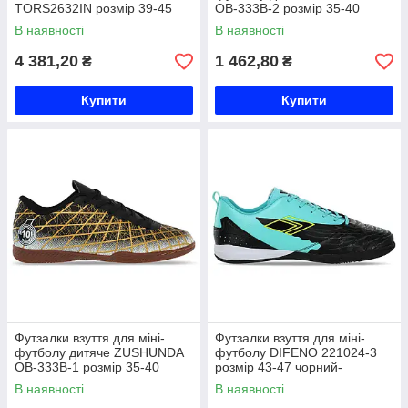
TORS2632IN розмір 39-45
OB-333B-2 розмір 35-40
білий Код TORS2632IN
білий-золотий Код OB-333B-2
В наявності
В наявності
4 381,20
1 462,80
₴
₴
Купити
Купити
Футзалки взуття для міні-
Футзалки взуття для міні-
футболу дитяче ZUSHUNDA
футболу DIFENO 221024-3
OB-333B-1 розмір 35-40
розмір 43-47 чорний-
чорний-золотий Код OB-
бірюзовий Код 221024-3
В наявності
В наявності
333B-1