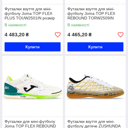
Футзалки взуття для міні-
Футзалки взуття для міні-
футболу Joma TOP FLEX
футболу Joma TOP FLEX
PLUS TOUW2501IN розмір
REBOUND TORW2509IN
39-44 чорний Код
розмір 39,5-44 жовтий Код
В наявності
В наявності
TOUW2501IN
TORW2509IN
4 483,20
4 465,20
₴
₴
Купити
Купити
Футзалки для міні-футболу
Футзалки взуття для міні-
Joma TOP FLEX REBOUND
футболу дитяче ZUSHUNDA