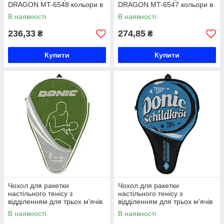
DRAGON MT-6548 кольори в
DRAGON MT-6547 кольори в
асортименті Код MT-6548
асортименті Код MT-6547
В наявності
В наявності
236,33
274,85
₴
₴
Купити
Купити
Чохол для ракетки
Чохол для ракетки
настільного тенісу з
настільного тенісу з
відділенням для трьох м'ячів
відділенням для трьох м'ячів
DONIC Waldner MT-818537
DONIC Trend MT-818507
В наявності
В наявності
кольори в асортименті Код
кольори в асортименті Код