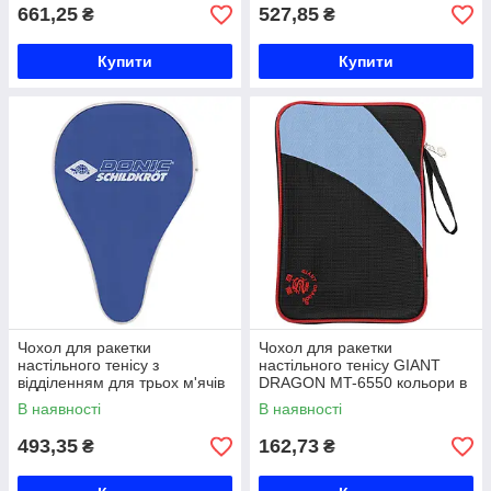
MT-818537
MT-818507
661,25
527,85
₴
₴
Купити
Купити
Чохол для ракетки
Чохол для ракетки
настільного тенісу з
настільного тенісу GIANT
відділенням для трьох м'ячів
DRAGON MT-6550 кольори в
DONIC Classic MT-818508
асортименті Код MT-6550
В наявності
В наявності
кольори в асортименті Код
MT-818508
493,35
162,73
₴
₴