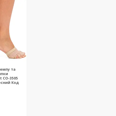
темпу та
мпки
t CO-3505
лесний Код