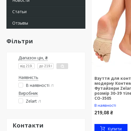
Новости
Статьи
Отзывы
Фільтри
Діапазон цін, ₴
Наявність
Взуття для кон
модерну Конте
В наявності
1
Футайзери Zelar
Виробник
розмір 30-39 ті
CO-3505
Zelart
1
В наявності
219,08 ₴
Контакти
Купити