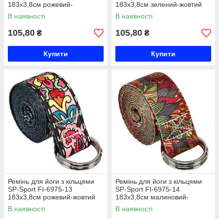
183x3,8см рожевий-
183x3,8см зелений-жовтий
салатовий Код FI-6975-11
Код FI-6975-12
В наявності
В наявності
105,80
105,80
₴
₴
Купити
Купити
Ремінь для йоги з кільцями
Ремінь для йоги з кільцями
SP-Sport FI-6975-13
SP-Sport FI-6975-14
183x3,8см рожевий-жовтий
183x3,8см малиновий-
Код FI-6975-13
помаранчевий Код FI-6975-
В наявності
В наявності
14