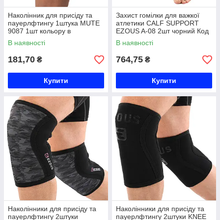
Наколінник для присіду та
Захист гомілки для важкої
пауерлфтингу 1штука MUTE
атлетики CALF SUPPORT
9087 1шт кольору в
EZOUS A-08 2шт чорний Код
асортименті Код 9087
A-08
В наявності
В наявності
181,70
764,75
₴
₴
Купити
Купити
Наколінники для присіду та
Наколінники для присіду та
пауерлфтингу 2штуки
пауерлфтингу 2штуки KNEE