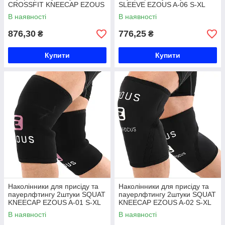
CROSSFIT KNEECAP EZOUS
SLEEVE EZOUS A-06 S-XL
A-05 S-XL камуфляж Код A-
чорний Код A-06
В наявності
В наявності
05
876,30
776,25
₴
₴
Купити
Купити
Наколінники для присіду та
Наколінники для присіду та
пауерлфтингу 2штуки SQUAT
пауерлфтингу 2штуки SQUAT
KNEECAP EZOUS A-01 S-XL
KNEECAP EZOUS A-02 S-XL
чорний Код A-01
чорний Код A-02
В наявності
В наявності