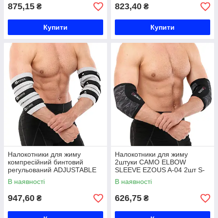
875,15
823,40
₴
₴
Купити
Купити
Налокотники для жиму
Налокотники для жиму
компресійний бинтовий
2штуки CAMO ELBOW
регульований ADJUSTABLE
SLEEVE EZOUS A-04 2шт S-
ELBOW SLEEVE EZOUS C-08
XL камуфляж Код A-04
В наявності
В наявності
2шт сірий-чорний Код C-08
947,60
626,75
₴
₴