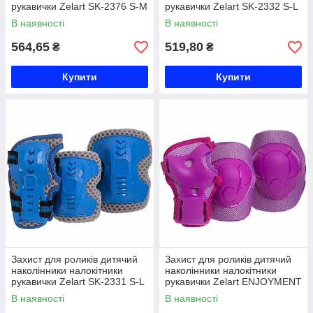
рукавички Zelart SK-2376 S-M
рукавички Zelart SK-2332 S-L
кольори в асортименті Код
кольори в асортименті Код
В наявності
В наявності
SK-2376
SK-2332
564,65
519,80
₴
₴
Купити
Купити
Захист для роликів дитячий
Захист для роликів дитячий
наколінники налокітники
наколінники налокітники
рукавички Zelart SK-2331 S-L
рукавички Zelart ENJOYMENT
кольори в асортименті Код
SK-4684 S-L кольори в
В наявності
В наявності
SK-2331
асортименті Код SK-4684