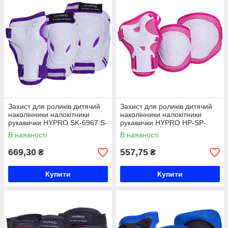
Захист для роликів дитячий
Захист для роликів дитячий
наколінники налокітники
наколінники налокітники
рукавички HYPRO SK-6967 S-
рукавички HYPRO HP-SP-
M кольори в асортименті Код
B108 S-M кольори в
В наявності
В наявності
SK-6967
асортименті Код HP-SP-B108
669,30
557,75
₴
₴
Купити
Купити