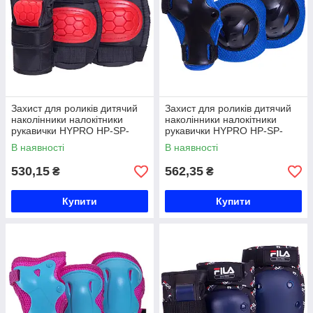
Захист для роликів дитячий
Захист для роликів дитячий
наколінники налокітники
наколінники налокітники
рукавички HYPRO HP-SP-
рукавички HYPRO HP-SP-
B104 S-M кольори в
B101A S-M кольори в
В наявності
В наявності
асортименті Код HP-SP-B104
асортименті Код HP-SP-
B101A
530,15
562,35
₴
₴
Купити
Купити