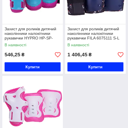
Захист для роликів дитячий
Захист для роликів дитячий
наколінники налокітники
наколінники налокітники
рукавички HYPRO HP-SP-
рукавички FILA 6075111 S-L
B004 S-M кольори в
кольори в асортименті Код
В наявності
В наявності
асортименті Код HP-SP-B004
6075111
546,25
1 406,45
₴
₴
Купити
Купити