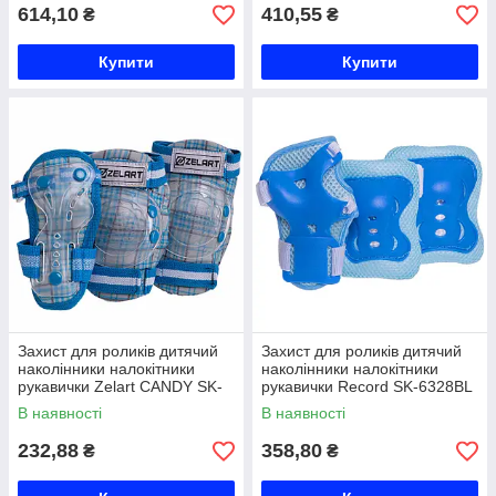
614,10
410,55
₴
₴
Купити
Купити
Захист для роликів дитячий
Захист для роликів дитячий
наколінники налокітники
наколінники налокітники
рукавички Zelart CANDY SK-
рукавички Record SK-6328BL
4678 S-M кольори в
S-M блакитний Код SK-
В наявності
В наявності
асортименті Код SK-4678
6328BL
232,88
358,80
₴
₴