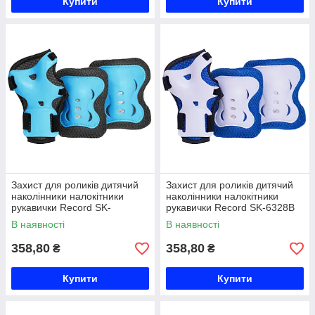
Купити
Купити
Захист для роликів дитячий
Захист для роликів дитячий
наколінники налокітники
наколінники налокітники
рукавички Record SK-
рукавички Record SK-6328B
6328BKB S-M чорний-
S-M синій-білий Код SK-
В наявності
В наявності
блакитний Код SK-6328BKB
6328B
358,80
358,80
₴
₴
Купити
Купити