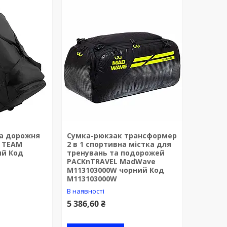
а дорожня
Сумка-рюкзак трансформер
a TEAM
2 в 1 спортивна містка для
ий Код
тренувань та подорожей
PACKnTRAVEL MadWave
M113103000W чорний Код
M113103000W
В наявності
5 386,60 ₴