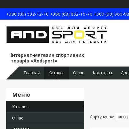
+380 (99) 532-12-10
+380 (68) 882-15-76
+380 (99) 966-9
Інтернет-магазин спортивних
товарів «Andsport»
Главная
Каталог
О нас
Контакты
Дос
Каталог
О нас