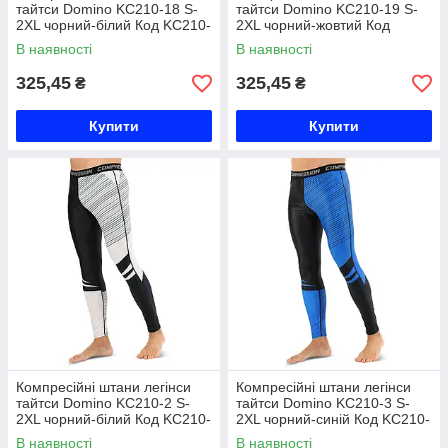
тайтси Domino KC210-18 S-
тайтси Domino KC210-19 S-
2XL чорний-білий Код KC210-
2XL чорний-жовтий Код
18
KC210-19
В наявності
В наявності
325,45
325,45
₴
₴
Купити
Купити
Компресійні штани легінси
Компресійні штани легінси
тайтси Domino KC210-2 S-
тайтси Domino KC210-3 S-
2XL чорний-білий Код KC210-
2XL чорний-синій Код KC210-
2
3
В наявності
В наявності