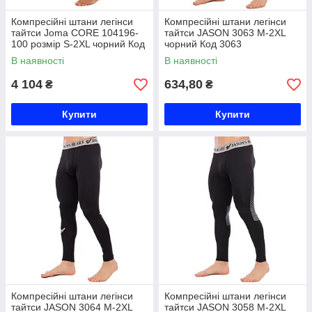
Компресійні штани легінси
Компресійні штани легінси
тайтси Joma CORE 104196-
тайтси JASON 3063 M-2XL
100 розмір S-2XL чорний Код
чорний Код 3063
104196-100
В наявності
В наявності
4 104
634,80
₴
₴
Купити
Купити
Компресійні штани легінси
Компресійні штани легінси
тайтси JASON 3064 M-2XL
тайтси JASON 3058 M-2XL