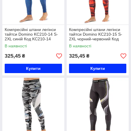
Компресійні штани легінси
Компресійні штани легінси
тайтси Domino KC210-14 S-
тайтси Domino KC210-15 S-
2XL синій Код KC210-14
2XL чорний-червоний Код
KC210-15
В наявності
В наявності
325,45
325,45
₴
₴
Купити
Купити