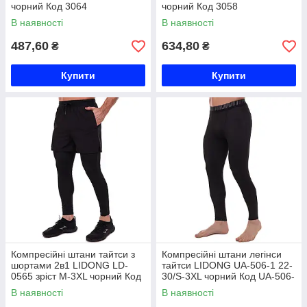
чорний Код 3064
чорний Код 3058
В наявності
В наявності
487,60
634,80
₴
₴
Купити
Купити
Компресійні штани тайтси з
Компресійні штани легінси
шортами 2в1 LIDONG LD-
тайтси LIDONG UA-506-1 22-
0565 зріст M-3XL чорний Код
30/S-3XL чорний Код UA-506-
LD-0565
1
В наявності
В наявності