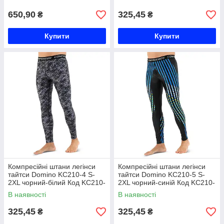
650,90
325,45
₴
₴
Купити
Купити
Компресійні штани легінси
Компресійні штани легінси
тайтси Domino KC210-4 S-
тайтси Domino KC210-5 S-
2XL чорний-білий Код KC210-
2XL чорний-синій Код KC210-
4
5
В наявності
В наявності
325,45
325,45
₴
₴