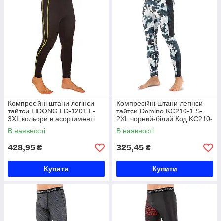
Компресійні штани легінси
Компресійні штани легінси
тайтси LIDONG LD-1201 L-
тайтси Domino KC210-1 S-
3XL кольори в асортименті
2XL чорний-білий Код KC210-
Код LD-1201
1
В наявності
В наявності
428,95
325,45
₴
₴
Купити
Купити