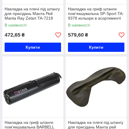
Накладка на плечі під штангу
Накладка на гриф штанги
для присідань Манта Рей
пом'якшувальна SP-Sport TA-
Manta Ray Zelart TA-7218
9378 кольори в асортименті
чорний Код TA-7218
Код TA-9378
В наявності
В наявності
472,65
579,60
₴
₴
Купити
Купити
Накладка на гриф штанги
Накладка на плечі під штангу
пом'якшувальна BARBELL
для присідань Манта рей