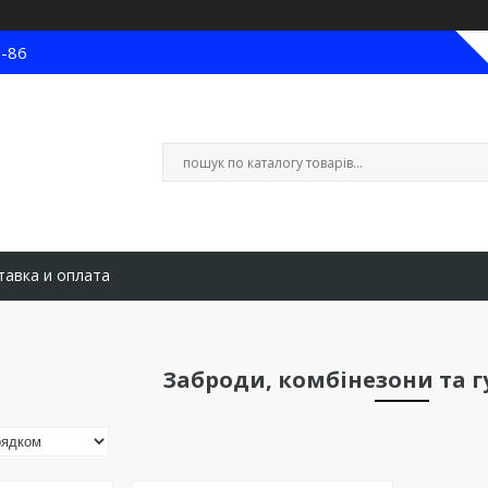
8-86
тавка и оплата
Заброди, комбінезони та г