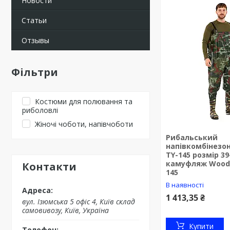
Новости
Статьи
Отзывы
Фільтри
Костюми для полювання та
риболовлі
Жіночі чоботи, напівчоботи
Рибальський
напівкомбінезон
TY-145 розмір 39
камуфляж Woodl
Контакти
145
В наявності
1 413,35 ₴
вул. Ізюмська 5 офіс 4, Київ склад
самовивозу, Київ, Україна
Купити