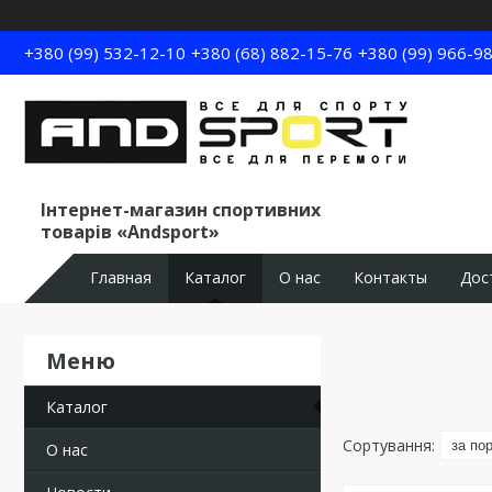
+380 (99) 532-12-10
+380 (68) 882-15-76
+380 (99) 966-9
Інтернет-магазин спортивних
товарів «Andsport»
Главная
Каталог
О нас
Контакты
Дос
Каталог
О нас