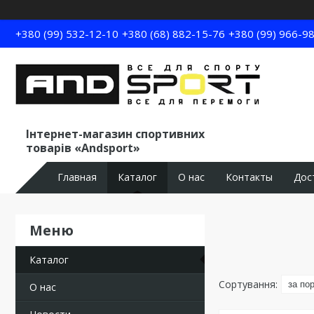
+380 (99) 532-12-10
+380 (68) 882-15-76
+380 (99) 966-9
Інтернет-магазин спортивних
товарів «Andsport»
Главная
Каталог
О нас
Контакты
Дос
Каталог
О нас