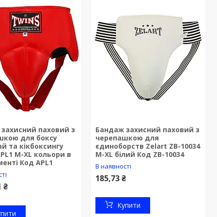
 захисний паховий з
Бандаж захисний паховий з
шкою для боксу
черепашкою для
й та кікбоксингу
єдиноборств Zelart ZB-10034
PL1 M-XL кольори в
M-XL білий Код ZB-10034
енті Код APL1
В наявності
сті
185,73 ₴
1 ₴
Купити
упити