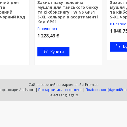
очий для
Захист паху чоловіча
Захист 
 та
мушля для тайського боксу
мушля 
іряний
та кікбоксингу TWINS GPS1
та кікб
 чорний Код
S-XL кольори в асортименті
S-XL чо
Код GPS1
В наявно
В наявності
1 040,7
1 228,43 ₴
К
Купити
Сайт створений на маркетплейсі
Prom.ua
Спорттовари Andsport |
Поскаржитися на контент
|
Політика конфіденційно
Select Language
▼