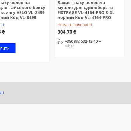
паху чоловіча
Захист паху чоловіча
для тайського боксу
мушля для єдиноборств
оксингу VELO VL-8499
FISTRAGE VL-4164-PRO S-XL
рний Код VL-8499
чорний Код VL-4164-PRO
сті
Немає в наявності
5 ₴
304,70 ₴
+380 (99) 532-12-10
Viber
упити
сті