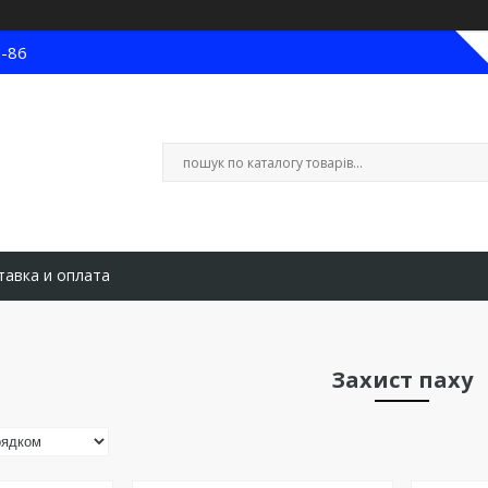
8-86
тавка и оплата
Захист паху