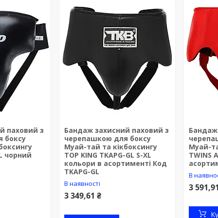
й паховий з
Бандаж захисний паховий з
Бандаж
 боксу
черепашкою для боксу
черепа
боксингу
Муай-тай та кікбоксингу
Муай-та
XL чорний
TOP KING TKAPG-GL S-XL
TWINS A
кольори в асортименті Код
асортим
TKAPG-GL
В наявно
В наявності
3 591,9
3 349,61 ₴
К