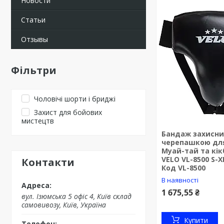
Новости
Статьи
Отзывы
Фільтри
Чоловічі шорти і бриджі
Захист для бойових
мистецтв
Бандаж захисни
черепашкою для
Муай-тай та кік
VELO VL-8500 S-
Контакти
Код VL-8500
В наявності
1 675,55 ₴
вул. Ізюмська 5 офіс 4, Київ склад
самовивозу, Київ, Україна
Купити