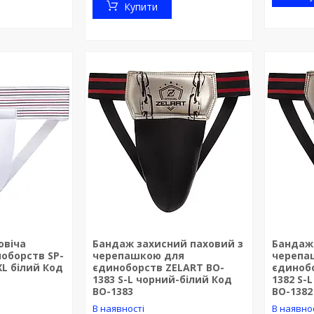
Купити
овіча
Бандаж захисний паховий з
Бандаж
оборств SP-
черепашкою для
черепа
XL білий Код
єдиноборств ZELART BO-
єдиноб
1383 S-L чорний-білий Код
1382 S-
BO-1383
BO-1382
В наявності
В наявно