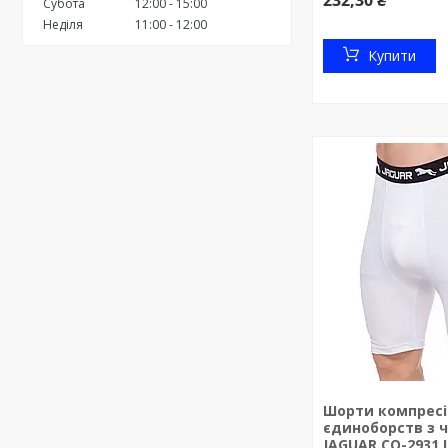
232,30 ₴
Субота
12:00
15:00
Неділя
11:00
12:00
Купити
Шорти компресі
єдиноборств з 
JAGUAR CO-2931 