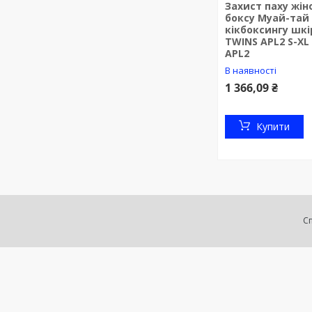
Захист паху жін
боксу Муай-тай
кікбоксингу шк
TWINS APL2 S-XL
APL2
В наявності
1 366,09 ₴
Купити