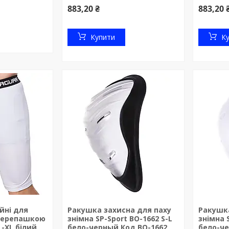
883,20 ₴
883,20 
Купити
К
йні для
Ракушка захисна для паху
Ракушка
черепашкою
знімна SP-Sport BO-1662 S-L
знімна 
L-XL білий
бело-черный Код BO-1662
бело-че