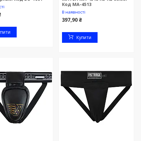
Код MA-4513
сті
В наявності
₴
397,90 ₴
упити
Купити