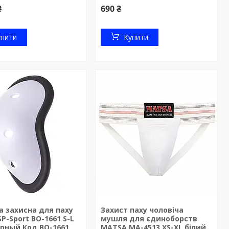
₴
690 ₴
упити
Купити
 захисна для паху
Захист паху чоловіча
SP-Sport BO-1661 S-L
мушля для єдиноборств
рный Код BO-1661
MATSA MA-4513 XS-XL білий