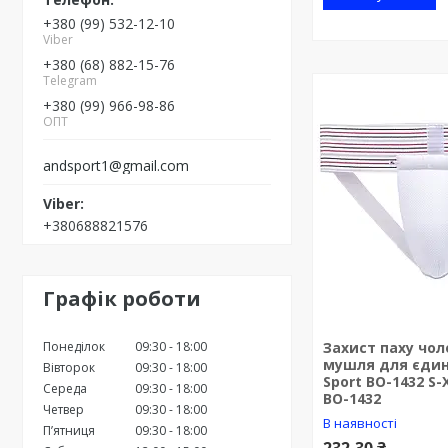
+380 (99) 532-12-10
Viber
+380 (68) 882-15-76
Telegram
+380 (99) 966-98-86
ОПТ
andsport1@gmail.com
+380688821576
Графік роботи
Понеділок
09:30
18:00
Захист паху чол
мушля для єдин
Вівторок
09:30
18:00
Sport BO-1432 S-
Середа
09:30
18:00
BO-1432
Четвер
09:30
18:00
В наявності
Пʼятниця
09:30
18:00