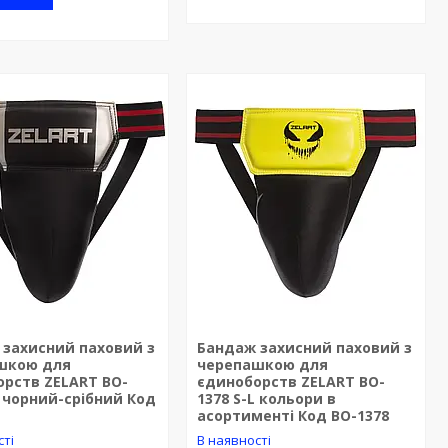
 захисний паховий з
Бандаж захисний паховий з
шкою для
черепашкою для
орств ZELART BO-
єдиноборств ZELART BO-
L чорний-срібний Код
1378 S-L кольори в
асортименті Код BO-1378
сті
В наявності