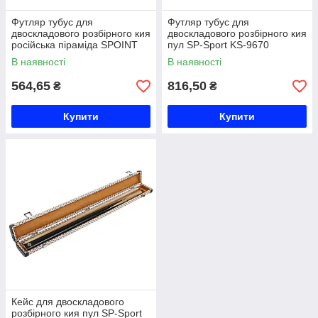
Футляр тубус для
Футляр тубус для
двоскладового розбірного кия
двоскладового розбірного кия
російська піраміда SPOINT
пул SP-Sport KS-9670
KS-371-90 чорний Код KS-
кольори в асортименті Код
В наявності
В наявності
371-90
KS-9670
564,65
816,50
₴
₴
Купити
Купити
Кейс для двоскладового
розбірного кия пул SP-Sport