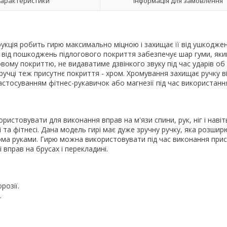
арактеристики
Інформація для замовлення
трукція робить гирю максимально міцною і захищає її від ушкодже
кож від пошкоджень підлогового покриття забезпечує шар гуми, яки
овому покриттю, не видаватиме дзвінкого звуку під час ударів об
ручці теж присутнє покриття - хром. Хромування захищає ручку в
застосуванням фітнес-рукавичок або магнезії під час використанн
ристовувати для виконання вправ на м'язи спини, рук, ніг і навіт
 та фітнесі. Дана модель гирі має дуже зручну ручку, яка розшир
ома руками. Гирю можна використовувати під час виконання прис
вправ на брусах і перекладині.
розії.
.