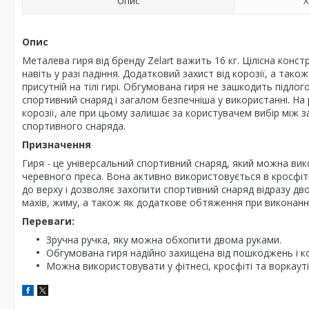
Опис
Х
Опис
Металева гиря від бренду Zelart важить 16 кг. Цілісна конс
навіть у разі падіння. Додатковий захист від корозії, а та
присутній на тілі гирі. Обгумована гиря не зашкодить підлог
спортивний снаряд і загалом безпечніша у використанні. На 
корозії, але при цьому залишає за користувачем вибір між 
спортивного снаряда.
Призначення
Гиря - це універсальний спортивний снаряд, який можна вико
черевного преса. Вона активно використовується в кросфіті
до верху і дозволяє захопити спортивний снаряд відразу дв
махів, жиму, а також як додаткове обтяження при виконанні 
Переваги:
Зручна ручка, яку можна обхопити двома руками.
Обгумована гиря надійно захищена від пошкоджень і ко
Можна використовувати у фітнесі, кросфіті та воркауті