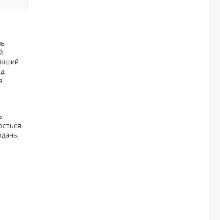
нь
й
 інший
ід
я
ь
юється
ідань,