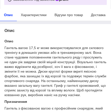
Опис
Характеристики
Відгуки про товар
Доставка
Опис
Опис
Гантель вагою 17,5 кг може використовуватися для силового
тренінгу в домашніх умовах або в тренажерному залі. Вона
стане чудовим поповненням гантельного ряду і прослужить
не один рік завдяки своїй міцній конструкції. Візуально гантель
важко відрізнити від розбірної, хоч її вага є фіксованою, і
змінити її не можна. Диски круглої форми вкриті якісною
фарбою, яка захищає їх від корозії та подовжує термін служби
спортивного снаряда. На останньому, найменшому диску
вказано загальну вагу гантелі. Гриф у гантелі хромований, що
сприяє захисту від корозії та впливу вологи. Щоб протидіяти
ковзанню рук, виробник наніс на ручку насічки.
Призначення
Гантель з фіксованою вагою є професійним снарядом, який