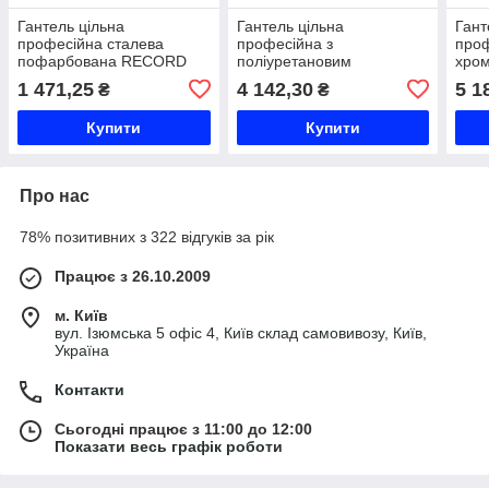
Гантель цільна
Гантель цільна
Гант
професійна сталева
професійна з
проф
пофарбована RECORD
поліуретановим
хром
TA-7231-15 1шт 15кг
покриттям HAMMER
17_5
1 471,25
4 142,30
5 1
₴
₴
чорний Код TA-7231-15
STRENGHT TA-9215-17_5
TA-7
1шт 17,5кг чорний Код TA-
Купити
Купити
9215-17_5
Про нас
78% позитивних з 322 відгуків за рік
Працює з 26.10.2009
м. Київ
вул. Ізюмська 5 офіс 4, Київ склад самовивозу, Київ,
Україна
Контакти
Сьогодні працює з 11:00 до 12:00
Показати весь графік роботи