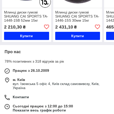
Млинці диски гумові
Млинці диски гумові
Млин
SHUANG CAI SPORTS TA-
SHUANG CAI SPORTS TA-
SHU
1448-15B 52мм 15кг
1446-15S 30мм 15кг
1442
чорний Код TA-1448-15B
чорний Код TA-1446-15S
чорн
2 210,30
2 431,10
465
₴
₴
Купити
Купити
Про нас
78% позитивних з 318 відгуків за рік
Працює з 26.10.2009
м. Київ
вул. Ізюмська 5 офіс 4, Київ склад самовивозу, Київ,
Україна
Контакти
Сьогодні працює з 12:00 до 15:00
Показати весь графік роботи