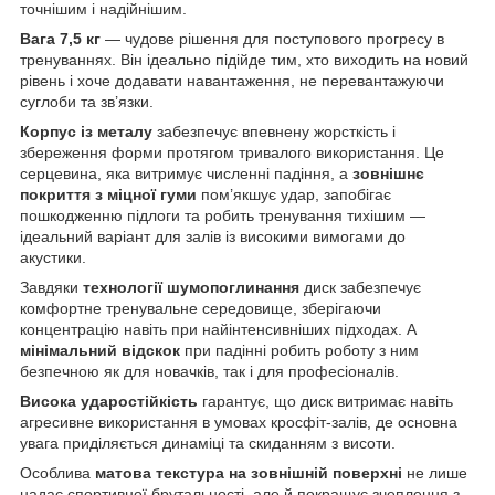
точнішим і надійнішим.
Вага 7,5 кг
— чудове рішення для поступового прогресу в
тренуваннях. Він ідеально підійде тим, хто виходить на новий
рівень і хоче додавати навантаження, не перевантажуючи
суглоби та зв’язки.
Корпус із металу
забезпечує впевнену жорсткість і
збереження форми протягом тривалого використання. Це
серцевина, яка витримує численні падіння, а
зовнішнє
покриття з міцної гуми
пом’якшує удар, запобігає
пошкодженню підлоги та робить тренування тихішим —
ідеальний варіант для залів із високими вимогами до
акустики.
Завдяки
технології шумопоглинання
диск забезпечує
комфортне тренувальне середовище, зберігаючи
концентрацію навіть при найінтенсивніших підходах. А
мінімальний відскок
при падінні робить роботу з ним
безпечною як для новачків, так і для професіоналів.
Висока ударостійкість
гарантує, що диск витримає навіть
агресивне використання в умовах кросфіт-залів, де основна
увага приділяється динаміці та скиданням з висоти.
Особлива
матова текстура на зовнішній поверхні
не лише
надає спортивної брутальності, але й покращує зчеплення з