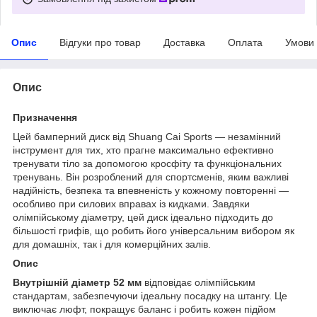
Опис
Відгуки про товар
Доставка
Оплата
Умови
Опис
Призначення
Цей бамперний диск від Shuang Cai Sports — незамінний
інструмент для тих, хто прагне максимально ефективно
тренувати тіло за допомогою кросфіту та функціональних
тренувань. Він розроблений для спортсменів, яким важливі
надійність, безпека та впевненість у кожному повторенні —
особливо при силових вправах із кидками. Завдяки
олімпійському діаметру, цей диск ідеально підходить до
більшості грифів, що робить його універсальним вибором як
для домашніх, так і для комерційних залів.
Опис
Внутрішній діаметр 52 мм
відповідає олімпійським
стандартам, забезпечуючи ідеальну посадку на штангу. Це
виключає люфт, покращує баланс і робить кожен підйом