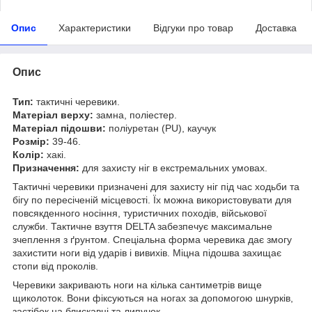
Опис
Характеристики
Відгуки про товар
Доставка
Опис
Тип:
тактичні черевики.
Матеріал верху:
замна, поліестер.
Матеріал підошви:
поліуретан (PU), каучук
Розмір:
39-46.
Колір:
хакі.
Призначення:
для захисту ніг в екстремальних умовах.
Тактичні черевики призначені для захисту ніг під час ходьби та
бігу по пересіченій місцевості. Їх можна використовувати для
повсякденного носіння, туристичних походів, військової
служби. Тактичне взуття DELTA забезпечує максимальне
зчеплення з ґрунтом. Спеціальна форма черевика дає змогу
захистити ноги від ударів і вивихів. Міцна підошва захищає
стопи від проколів.
Черевики закривають ноги на кілька сантиметрів вище
щиколоток. Вони фіксуються на ногах за допомогою шнурків,
застібок на блискавці та липучок.