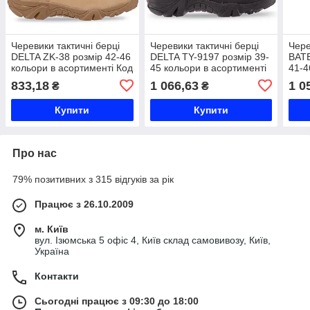
Черевики тактичні берці
Черевики тактичні берці
Чере
DELTA ZK-38 розмір 42-46
DELTA TY-9197 розмір 39-
BAT
кольори в асортименті Код
45 кольори в асортименті
41-4
ZK-38
Код TY-9197
асор
833,18
1 066,63
1 0
₴
₴
BO3
Купити
Купити
Про нас
79% позитивних з 315 відгуків за рік
Працює з 26.10.2009
м. Київ
вул. Ізюмська 5 офіс 4, Київ склад самовивозу, Київ,
Україна
Контакти
Сьогодні працює з 09:30 до 18:00