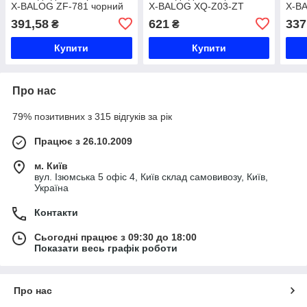
X-BALOG ZF-781 чорний
X-BALOG XQ-Z03-ZT
X-B
Код ZF-781
чорний Код XQ-Z03-ZT
коль
391,58
621
337
₴
₴
WH-
Купити
Купити
Про нас
79% позитивних з 315 відгуків за рік
Працює з 26.10.2009
м. Київ
вул. Ізюмська 5 офіс 4, Київ склад самовивозу, Київ,
Україна
Контакти
Сьогодні працює з 09:30 до 18:00
Показати весь графік роботи
Про нас