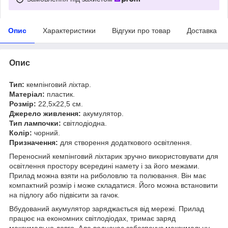
Опис
Характеристики
Відгуки про товар
Доставка
Опис
Тип:
кемпінговий ліхтар.
Матеріал:
пластик.
Розмір:
22,5х22,5 см.
Джерело живлення:
акумулятор.
Тип лампочки:
світлодіодна.
Колір:
чорний.
Призначення:
для створення додаткового освітлення.
Переносний кемпінговий ліхтарик зручно використовувати для
освітлення простору всередині намету і за його межами.
Прилад можна взяти на риболовлю та полювання. Він має
компактний розмір і може складатися. Його можна встановити
на підлогу або підвісити за гачок.
Вбудований акумулятор заряджається від мережі. Прилад
працює на економних світлодіодах, тримає заряд
максимально довго. Але водночас забезпечує максимальну