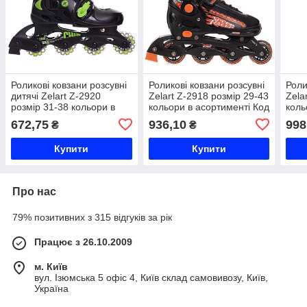
Роликові ковзани розсувні
Роликові ковзани розсувні
Роли
дитячі Zelart Z-2920
Zelart Z-2918 розмір 29-43
Zela
розмір 31-38 кольори в
кольори в асортименті Код
коль
асортименті Код Z-2920
Z-2918
Z-29
672,75
936,10
998
₴
₴
Купити
Купити
Про нас
79% позитивних з 315 відгуків за рік
Працює з 26.10.2009
м. Київ
вул. Ізюмська 5 офіс 4, Київ склад самовивозу, Київ,
Україна