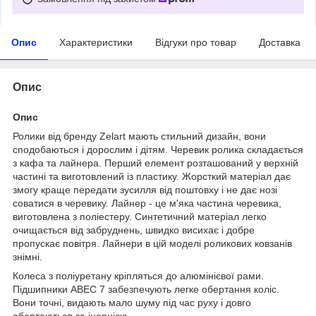
Опис
Характеристики
Відгуки про товар
Доставка
Опис
Опис
Ролики від бренду Zelart мають стильний дизайн, вони
сподобаються і дорослим і дітям. Черевик ролика складається
з кафа та лайнера. Перший елемент розташований у верхній
частині та виготовлений із пластику. Жорсткий матеріал дає
змогу краще передати зусилля від поштовху і не дає нозі
соватися в черевику. Лайнер - це м'яка частина черевика,
виготовлена з поліестеру. Синтетичний матеріал легко
очищається від забруднень, швидко висихає і добре
пропускає повітря. Лайнери в цій моделі роликових ковзанів
знімні.
Колеса з поліуретану кріпляться до алюмінієвої рами.
Підшипники ABEC 7 забезпечують легке обертання коліс.
Вони точні, видають мало шуму під час руху і довго
обертаються за інерцією.