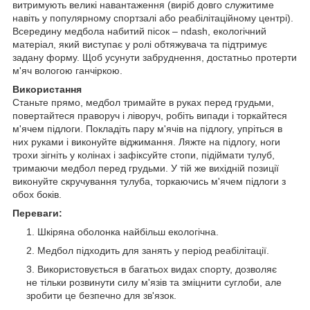
витримують великі навантаження (виріб довго служитиме
навіть у популярному спортзалі або реабілітаційному центрі).
Всередину медбола набитий пісок – ndash, екологічний
матеріал, який виступає у ролі обтяжувача та підтримує
задану форму. Щоб усунути забруднення, достатньо протерти
м'яч вологою ганчіркою.
Використання
Станьте прямо, медбол тримайте в руках перед грудьми,
повертайтеся праворуч і ліворуч, робіть випади і торкайтеся
м'ячем підлоги. Покладіть пару м'ячів на підлогу, упріться в
них руками і виконуйте віджимання. Ляжте на підлогу, ноги
трохи зігніть у колінах і зафіксуйте стопи, підіймати тулуб,
тримаючи медбол перед грудьми. У тій же вихідній позиції
виконуйте скручування тулуба, торкаючись м'ячем підлоги з
обох боків.
Переваги:
Шкіряна оболонка найбільш екологічна.
Медбол підходить для занять у період реабілітації.
Використовується в багатьох видах спорту, дозволяє
не тільки розвинути силу м'язів та зміцнити суглоби, але
зробити це безпечно для зв'язок.