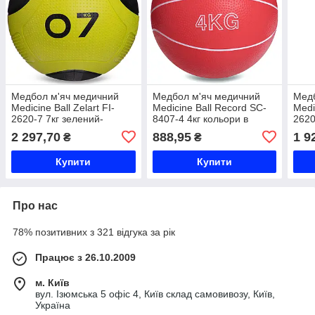
Медбол м'яч медичний
Медбол м'яч медичний
Медб
Medicine Ball Zelart FI-
Medicine Ball Record SC-
Medic
2620-7 7кг зелений-
8407-4 4кг кольори в
2620
чорний Код FI-2620-7
асортименті Код SC-8407-
чорн
2 297,70
888,95
1 9
₴
₴
4
Купити
Купити
Про нас
78% позитивних з 321 відгука за рік
Працює з 26.10.2009
м. Київ
вул. Ізюмська 5 офіс 4, Київ склад самовивозу, Київ,
Україна