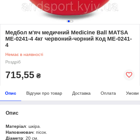
Медбол м'яч медичний Medicine Ball MATSA
ME-0241-4 4кг червоний-чорний Код ME-0241-
4
Немає в наявності
Роздріб
715,55
₴
Опис
Відгуки про товар
Доставка
Оплата
Умови
Опис
Матеріал
: шкіра.
Наповнювач
: пісок.
Діаметр
: 20 см.