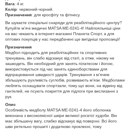
Вага
: 4 кг.
Колір
: червоний-чорний.
Призначення
: для кросфіту та фітнесу.
Ви шукаєте спеціальні снаряди для реабілітаційного центру?
Купуйте м'ячі медичні MATSA ME-0241-4! Найлояльніші ціни
на вас чекають в інтернет-магазині Планета Спорт, а для
оптових покупців у нас передбачені ще вигідніші пропозиції!
Призначення
Медбол підходить для реабілітаційних та спортивних
тренувань, він слабо відскакує від статі, а отже, нікому не
зашкодить. Він необхідний для занять пілатесом і йогою,
використовується під час занять єдиноборствами для
відпрацювання швидкості ударів. Тренування з м'ячем
збільшують рухливість суглобів, розвивають м'язи. Медболами
люблять оснащувати спортзали, тому що вони, на відміну від
гантелей, не псують покриття для підлоги при вислизанні з
рук.
Опис
Особливість медболу MATSA ME-0241-4 його оболонка
виконана з високоякісної шкіри великої рогатої худоби. Він
має збільшену вагу, слабко відскакує від поверхні. Всі його
шви ретельно прошиті і додатково проклеєні, тому