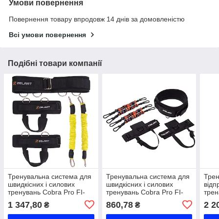
Умови повернення
Повернення товару впродовж 14 днів за домовленістю
Всі умови повернення
Подібні товари компанії
Тренувальна система для
Тренувальна система для
Трен
швидкісних і силових
швидкісних і силових
відп
тренувань Cobra Pro FI-
тренувань Cobra Pro FI-
трен
2597 кольори в
7842-35 чорний-
Zela
1 347,80
860,78
2 2
₴
₴
асортименті Код FI-2597
помаранчевий Код FI-
пома
7842-35
7840