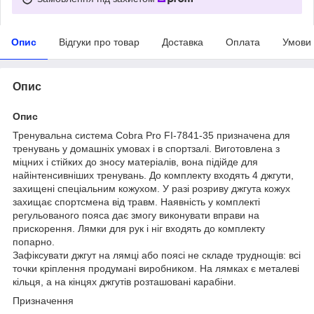
Опис
Відгуки про товар
Доставка
Оплата
Умови
Опис
Опис
Тренувальна система Cobra Pro FI-7841-35 призначена для
тренувань у домашніх умовах і в спортзалі. Виготовлена з
міцних і стійких до зносу матеріалів, вона підійде для
найінтенсивніших тренувань. До комплекту входять 4 джгути,
захищені спеціальним кожухом. У разі розриву джгута кожух
захищає спортсмена від травм. Наявність у комплекті
регульованого пояса дає змогу виконувати вправи на
прискорення. Лямки для рук і ніг входять до комплекту
попарно.
Зафіксувати джгут на лямці або поясі не складе труднощів: всі
точки кріплення продумані виробником. На лямках є металеві
кільця, а на кінцях джгутів розташовані карабіни.
Призначення