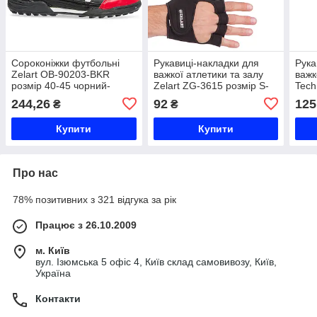
Сороконіжки футбольні
Рукавиці-накладки для
Рука
Zelart OB-90203-BKR
важкої атлетики та залу
важк
розмір 40-45 чорний-
Zelart ZG-3615 розмір S-
Tech
червоний Код OB-90203-
XXL чорний Код ZG-3615
чорн
244,26
92
125
₴
₴
BKR
361
Купити
Купити
Про нас
78% позитивних з 321 відгука за рік
Працює з 26.10.2009
м. Київ
вул. Ізюмська 5 офіс 4, Київ склад самовивозу, Київ,
Україна
Контакти