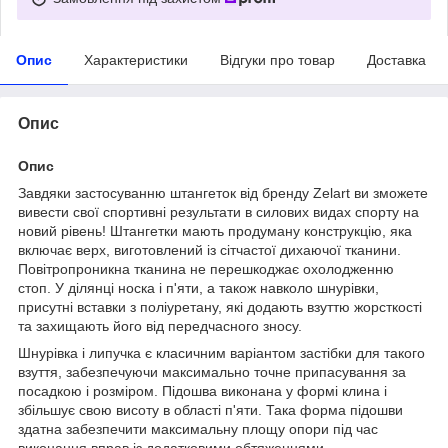
Опис
Характеристики
Відгуки про товар
Доставка
Опис
Опис
Завдяки застосуванню штангеток від бренду Zelart ви зможете
вивести свої спортивні результати в силових видах спорту на
новий рівень! Штангетки мають продуману конструкцію, яка
включає верх, виготовлений із сітчастої дихаючої тканини.
Повітропроникна тканина не перешкоджає охолодженню
стоп. У ділянці носка і п'яти, а також навколо шнурівки,
присутні вставки з поліуретану, які додають взуттю жорсткості
та захищають його від передчасного зносу.
Шнурівка і липучка є класичним варіантом застібки для такого
взуття, забезпечуючи максимально точне припасування за
посадкою і розміром. Підошва виконана у формі клина і
збільшує свою висоту в області п'яти. Така форма підошви
здатна забезпечити максимальну площу опори під час
виконання вправ із додатковими обтяженнями.