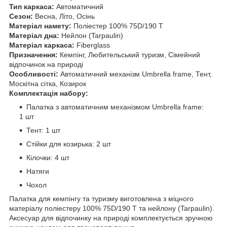
Тип каркаса:
Автоматичний
Сезон:
Весна, Літо, Осінь
Матеріал намету:
Поліестер 100% 75D/190 T
Матеріал дна:
Нейлон (Tarpaulin)
Матеріал каркаса:
Fiberglass
Призначення:
Кемпінг, Любительський туризм, Сімейний
відпочинок на природі
Особливості:
Автоматичний механізм Umbrella frame, Тент,
Москітна сітка, Козирок
Комплектація набору:
Палатка з автоматичним механізмом Umbrella frame:
1 шт
Тент: 1 шт
Стійки для козирька: 2 шт
Кілочки: 4 шт
Натяги
Чохол
Палатка для кемпінгу та туризму виготовлена з міцного
матеріалу поліестеру 100% 75D/190 T та нейлону (Tarpaulin).
Аксесуар для відпочинку на природі комплектується зручною