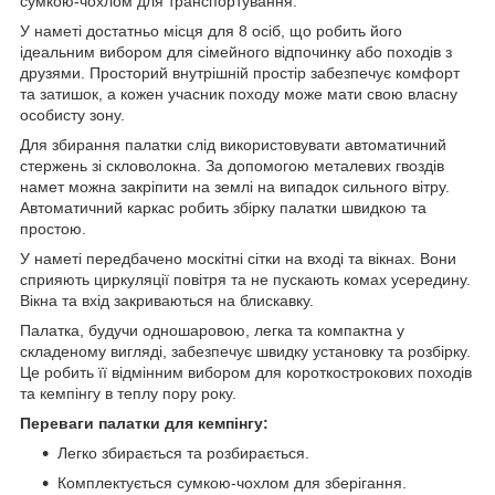
сумкою-чохлом для транспортування.
У наметі достатньо місця для 8 осіб, що робить його
ідеальним вибором для сімейного відпочинку або походів з
друзями. Просторий внутрішній простір забезпечує комфорт
та затишок, а кожен учасник походу може мати свою власну
особисту зону.
Для збирання палатки слід використовувати автоматичний
стержень зі скловолокна. За допомогою металевих гвоздів
намет можна закріпити на землі на випадок сильного вітру.
Автоматичний каркас робить збірку палатки швидкою та
простою.
У наметі передбачено москітні сітки на вході та вікнах. Вони
сприяють циркуляції повітря та не пускають комах усередину.
Вікна та вхід закриваються на блискавку.
Палатка, будучи одношаровою, легка та компактна у
складеному вигляді, забезпечує швидку установку та розбірку.
Це робить її відмінним вибором для короткострокових походів
та кемпінгу в теплу пору року.
Переваги палатки для кемпінгу:
Легко збирається та розбирається.
Комплектується сумкою-чохлом для зберігання.