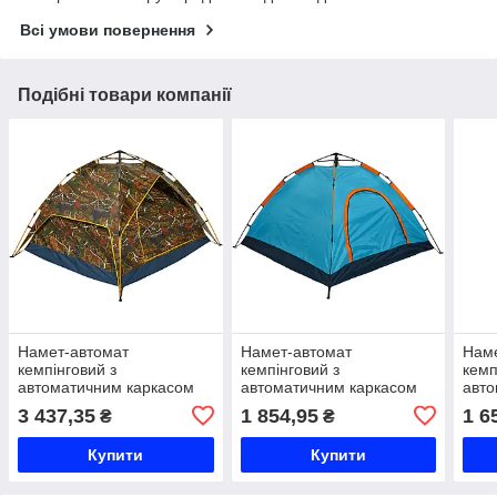
Всі умови повернення
Подібні товари компанії
Намет-автомат
Намет-автомат
Нам
кемпінговий з
кемпінговий з
кемп
автоматичним каркасом
автоматичним каркасом
авто
чотиримісний SP-Sport TY-
чотиримісний SP-Sport TY-
трим
3 437,35
1 854,95
1 6
₴
₴
0539 камуфляж ліс Код
0537 бірюзовий-
0004
TY-0539
помаранчевий Код TY-
SJ-0
Купити
Купити
0537