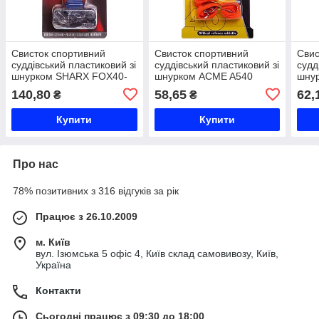
Свисток спортивний
Свисток спортивний
Свис
суддівський пластиковий зі
суддівський пластиковий зі
судд
шнурком SHARX FOX40-
шнурком ACME A540
шну
SHARX кольори в
кольори в асортименті Код
коль
140,80
58,65
62,
₴
₴
асортименті Код FOX40-
A540
A-58
SHARX
Купити
Купити
Про нас
78% позитивних з 316 відгуків за рік
Працює з 26.10.2009
м. Київ
вул. Ізюмська 5 офіс 4, Київ склад самовивозу, Київ,
Україна
Контакти
Сьогодні працює з 09:30 до 18:00