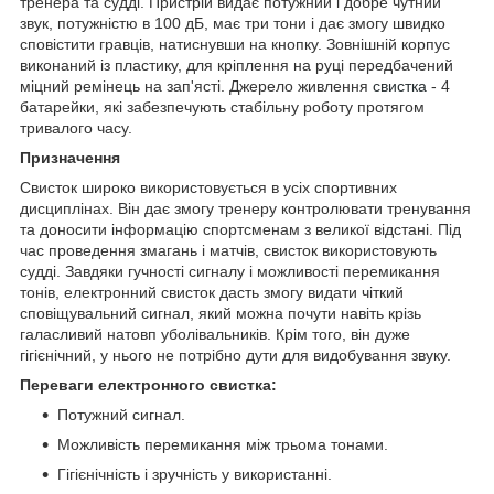
тренера та судді. Пристрій видає потужний і добре чутний
звук, потужністю в 100 дБ, має три тони і дає змогу швидко
сповістити гравців, натиснувши на кнопку. Зовнішній корпус
виконаний із пластику, для кріплення на руці передбачений
міцний ремінець на зап'ясті. Джерело живлення
свистка
- 4
батарейки, які забезпечують стабільну роботу протягом
тривалого часу.
Призначення
Свисток широко використовується в усіх спортивних
дисциплінах. Він дає змогу тренеру контролювати тренування
та доносити інформацію спортсменам з великої відстані. Під
час проведення змагань і матчів, свисток використовують
судді. Завдяки гучності сигналу і можливості перемикання
тонів, електронний свисток дасть змогу видати чіткий
сповіщувальний сигнал, який можна почути навіть крізь
галасливий натовп уболівальників. Крім того, він дуже
гігієнічний, у нього не потрібно дути для видобування звуку.
Переваги електронного свистка:
Потужний сигнал.
Можливість перемикання між трьома тонами.
Гігієнічність і зручність у використанні.