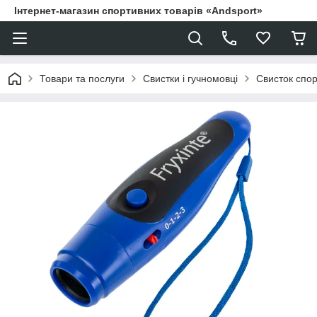
Інтернет-магазин спортивних товарів «Andsport»
Товари та послуги
Свистки і гучномовці
Свисток спо