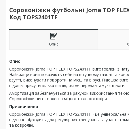
Сороконіжки футбольні Joma TOP FLEX
Код TOPS2401TF
Опис
Х
Опис
Сороконіжки Joma TOP FLEX TOPS2401TF виготовлені з натур
Найкраще вони показують себе на штучному газоні та коврол
взутті, виконувати повороти на місці та в русі. Підошва виг
підошві присутні кілька шипів, які не перевантажують ноги.
Амортизація забезпечується за рахунок використання техно
Сороконіжки виготовлені з міцної та легкої шкіри.
Призначення
Сороконіжки Joma TOP FLEX TOPS2401TF - це універсальна м
відмінно підходить для регулярних тренувань та участі в 
та ковроліні.