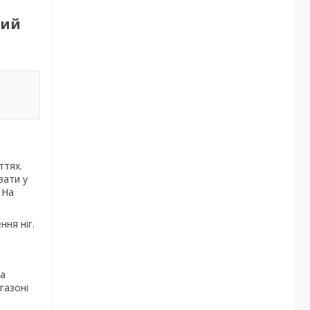
вий
ттях.
вати у
 На
ня ніг.
на
газоні