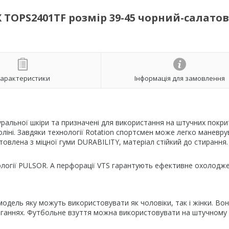
 TOPS2401TF розмір 39-45 чорний-салато
арактеристики
Інформація для замовлення
альної шкіри та призначені для використання на штучних покри
іні. Завдяки технології Rotation спортсмен може легко маневру
отовлена з міцної гуми DURABILITY, матеріал стійкий до стирання.
логії PULSOR. А перфорації VTS гарантують ефективне охолоджен
одель яку можуть використовувати як чоловіки, так і жінки. Во
змаганнях. Футбольне взуття можна використовувати на штучному 