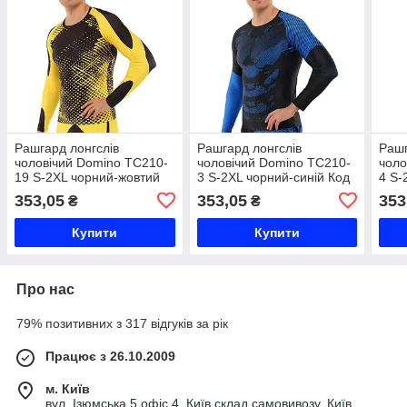
Рашгард лонгслів
Рашгард лонгслів
Рашг
чоловічий Domino TC210-
чоловічий Domino TC210-
чоло
19 S-2XL чорний-жовтий
3 S-2XL чорний-синій Код
4 S-
Код TC210-19
TC210-3
TC2
353,05
353,05
353
₴
₴
Купити
Купити
Про нас
79% позитивних з 317 відгуків за рік
Працює з 26.10.2009
м. Київ
вул. Ізюмська 5 офіс 4, Київ склад самовивозу, Київ,