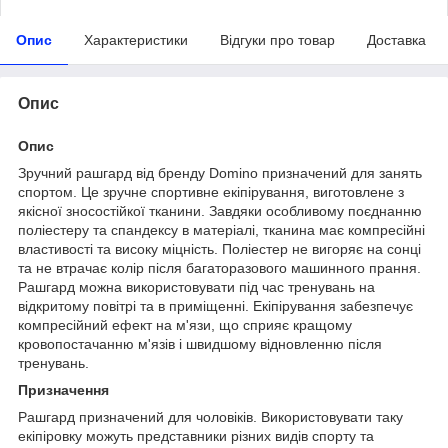
Опис
Характеристики
Відгуки про товар
Доставка
Опис
Опис
Зручний рашгард від бренду Domino призначений для занять
спортом. Це зручне спортивне екіпірування, виготовлене з
якісної зносостійкої тканини. Завдяки особливому поєднанню
поліестеру та спандексу в матеріалі, тканина має компресійні
властивості та високу міцність. Поліестер не вигоряє на сонці
та не втрачає колір після багаторазового машинного прання.
Рашгард можна використовувати під час тренувань на
відкритому повітрі та в приміщенні. Екіпірування забезпечує
компресійний ефект на м'язи, що сприяє кращому
кровопостачанню м'язів і швидшому відновленню після
тренувань.
Призначення
Рашгард призначений для чоловіків. Використовувати таку
екіпіровку можуть представники різних видів спорту та