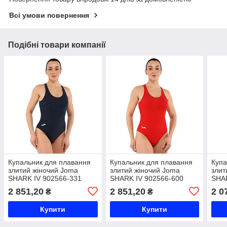
Всі умови повернення
Подібні товари компанії
Купальник для плавання
Купальник для плавання
Купа
злитий жіночий Joma
злитий жіночий Joma
злит
SHARK IV 902566-331
SHARK IV 902566-600
SHA
4XS-L темно-синій Код
3XS-L червоний Код
черв
2 851,20
2 851,20
2 0
₴
₴
902566-331
902566-600
Купити
Купити