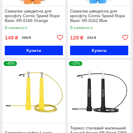
Скакалка швидкісна для
Скакалка швидкісна для
кросфіту Cornix Speed Rope
кросфіту Cornix Speed Rope
Basic XR-0166 Orange
Basic XR-0162 Blue
В наявності
В наявності
149
129
₴
₴
268 ₴
232 ₴
Купити
Купити
–40%
–33%
Термос сталевий маленький
Спортивна кофта Leone
A round dream SP-Sport 2365