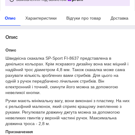
Опис
Характеристики
Відгуки про товар
Доставка
Опис
Опис
Швидкісна скакалка SP-Sport FI-8637 представлена в
декількох кольорах. Крім яскравого дизайну вона має міцний і
надійний трос діаметром 4,8 мм. Також скакалка може сама
рахувати кількість зроблених вами стрибків. Для цього на
одній з ручок передбачено лічильник стрибків. Він
електронний і точний, скинути його можна за допомогою
невеликої кнопки.
Ручки мають мінімальну вагу, вони виконані з пластику. На них
є рельєфний малюнок, який сприяє кращому зчепленню з
руками. Регулювати довжину джгута можна за допомогою
невеликих гвинтів у верхній частині ручок. Максимальна
довжина троса - 2,8 м.
Призначення