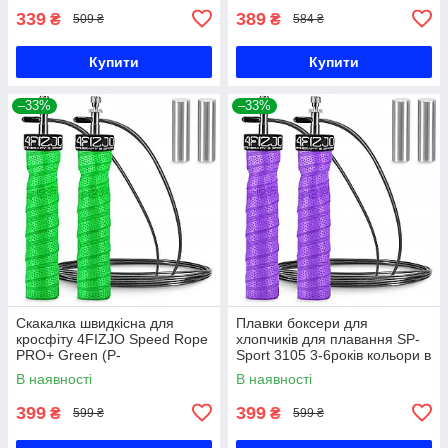
339
389
₴
₴
509 ₴
584 ₴
Купити
Купити
–33%
–33%
Скакалка швидкісна для
Плавки боксери для
кросфіту 4FIZJO Speed Rope
хлопчиків для плавання SP-
PRO+ Green (P-
Sport 3105 3-6років кольори в
5907739313195)
асортименті Код 3105
В наявності
В наявності
399
399
₴
₴
599 ₴
599 ₴