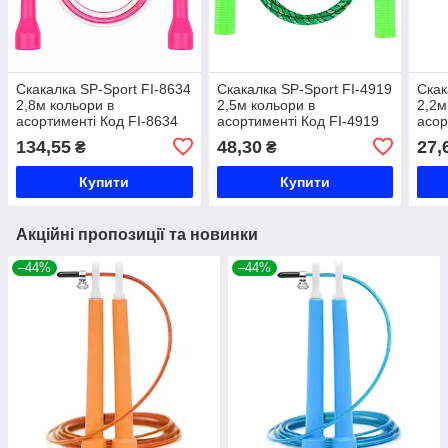
Скакалка SP-Sport FI-8634
Скакалка SP-Sport FI-4919
Скак
2,8м кольори в
2,5м кольори в
2,2м
асортименті Код FI-8634
асортименті Код FI-4919
асор
134,55
48,30
27,
₴
₴
Купити
Купити
Акційні пропозиції та новинки
–44%
–44%