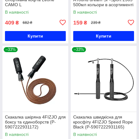
CAMO L
500мл кольори в асортименті
Код 2365
В наявності
В наявності
409
159
₴
₴
682 ₴
239 ₴
Купити
Купити
–33%
–33%
Скакалка шкіряна 4FIZJO для
Скакалка швидкісна для
боксу та єдиноборств (P-
кросфіту 4FIZJO Speed Rope
5907222931172)
Black (P-5907222931165)
В наявності
В наявності