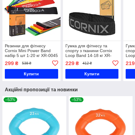
Резинки для фітнесу
Гумка для фітнесу та
Гумк
Cornix Mini Power Band
спорту з тканини Cornix
спор
набір 5 шт 1-20 кг XR-0045
Loop Band 14-18 кг XR-
Loop
0140
013
299
229
219
₴
₴
538 ₴
412 ₴
Купити
Купити
Акційні пропозиції та новинки
–53%
–53%