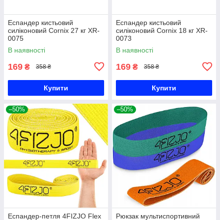
Еспандер кистьовий
Еспандер кистьовий
силіконовий Cornix 27 кг XR-
силіконовий Cornix 18 кг XR-
0075
0073
В наявності
В наявності
169
169
₴
₴
358 ₴
358 ₴
Купити
Купити
–50%
–50%
Еспандер-петля 4FIZJO Flex
Рюкзак мультиспортивний