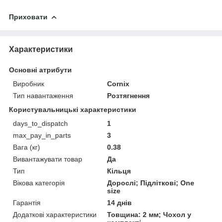
Приховати
Характеристики
Основні атрибути
Виробник
Cornix
Тип навантаження
Розтягнення
Користувальницькі характеристики
days_to_dispatch
1
max_pay_in_parts
3
Вага (кг)
0.38
Вивантажувати товар
Да
Тип
Кільця
Вікова категорія
Дорослі; Підліткові; One
size
Гарантія
14 днів
Додаткові характеристики
Товщина: 2 мм; Чохол у