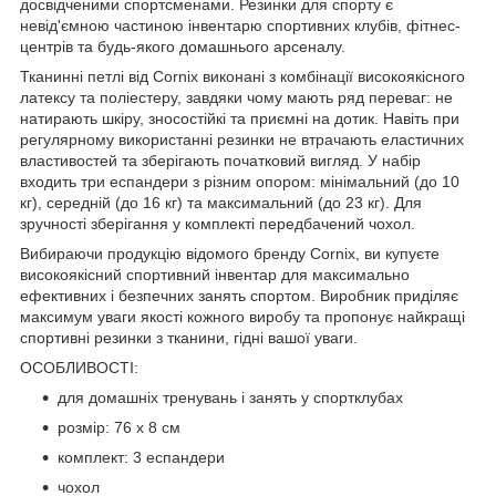
досвідченими спортсменами. Резинки для спорту є
невід'ємною частиною інвентарю спортивних клубів, фітнес-
центрів та будь-якого домашнього арсеналу.
Тканинні петлі від Cornix виконані з комбінації високоякісного
латексу та поліестеру, завдяки чому мають ряд переваг: не
натирають шкіру, зносостійкі та приємні на дотик. Навіть при
регулярному використанні резинки не втрачають еластичних
властивостей та зберігають початковий вигляд. У набір
входить три еспандери з різним опором: мінімальний (до 10
кг), середній (до 16 кг) та максимальний (до 23 кг). Для
зручності зберігання у комплекті передбачений чохол.
Вибираючи продукцію відомого бренду Cornix, ви купуєте
високоякісний спортивний інвентар для максимально
ефективних і безпечних занять спортом. Виробник приділяє
максимум уваги якості кожного виробу та пропонує найкращі
спортивні резинки з тканини, гідні вашої уваги.
ОСОБЛИВОСТІ:
для домашніх тренувань і занять у спортклубах
розмір: 76 x 8 см
комплект: 3 еспандери
чохол