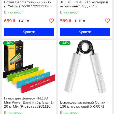
Power Band з тканини 27-35
JETBOIL 2046 21л кольори в
кг Yellow (P-5907739313126)
асортименті Код 2046
В наявності
В наявності
659
589
₴
₴
1 319 ₴
1 169 ₴
Купити
Купити
–46%
–44%
Гумки для фітнесу 4FIZJO
Mini Power Band набір 5 шт 1-
Еспандер кистьовий Cornix
20 кг Mix (P-5907222931110)
136 кг металевий XR-0071
В наявності
В наявності