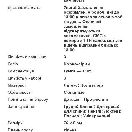
комплекті
Доставка/Оплата
Увага! Замовлення
оформлені у робочі дні до
13:00 відправляються в той
же день. Оплачені
замовлення
підтверджуються
автоматично. СМС з
номером ТТН надсилається
в день відправки близько
18:00.
Кількість в пачці, шт.
3
Колір
Чорно-сірий
Комплектація
Гумка — 3 шт.
Кількість у наборі
3
Матеріал
Латекс; Полиэстер
Особливості
Складные
Призначення виробу
Домашні, Професійні
Застосування
Грудні; Для ніг; Для преса;
Для спини; Пензлі; Локтеві;
Плечові; Універсальні
Розміри
76 x 8 см
Рівень опору
кілька