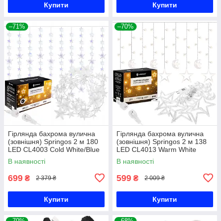
Купити
Купити
–71%
–70%
Гірлянда бахрома вулична
Гірлянда бахрома вулична
(зовнішня) Springos 2 м 180
(зовнішня) Springos 2 м 138
LED CL4003 Cold White/Blue
LED CL4013 Warm White
В наявності
В наявності
699
599
₴
₴
2 379 ₴
2 009 ₴
Купити
Купити
–70%
–68%