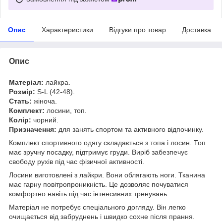
Опис
Характеристики
Відгуки про товар
Доставка
Опис
Матеріал:
лайкра.
Розмір:
S-L (42-48).
Стать:
жіноча.
Комплект:
лосини, топ.
Колір:
чорний.
Призначення:
для занять спортом та активного відпочинку.
Комплект спортивного одягу складається з топа і лосин. Топ
має зручну посадку, підтримує груди. Виріб забезпечує
свободу рухів під час фізичної активності.
Лосини виготовлені з лайкри. Вони облягають ноги. Тканина
має гарну повітропроникність. Це дозволяє почуватися
комфортно навіть під час інтенсивних тренувань.
Матеріал не потребує спеціального догляду. Він легко
очищається від забруднень і швидко сохне після прання.