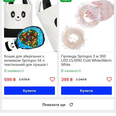
Кошик для зберігання з
Гірлянда Springos 3 м 300
килимком Springos 34 л
LED CL0092 Cold White/Warm
текстильний для іграшок і
White
аксесуарів HA0134
В наявності
В наявності
599
399
₴
₴
1 978 ₴
1 244 ₴
Купити
Купити
Показати ще