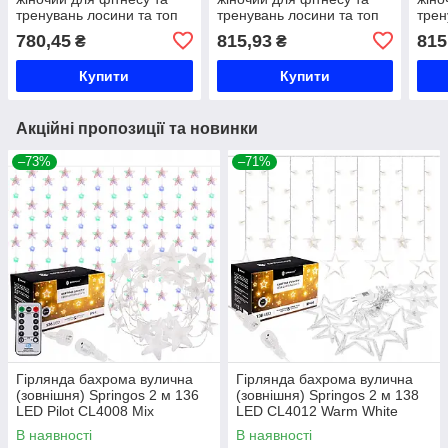
тренувань лосини та топ
тренувань лосини та топ
трен
V&X SP147-CK1031 S-L
V&X WX1168-CK1159 S-L
V&X
780,45
815,93
815
₴
₴
кольори в асортименті Код
кольори в асортименті Код
коль
SP147-CK1031
WX1168-CK1159
WX1
Купити
Купити
Акційні пропозиції та новинки
–73%
–71%
Гірлянда бахрома вулична
Гірлянда бахрома вулична
(зовнішня) Springos 2 м 136
(зовнішня) Springos 2 м 138
LED Pilot CL4008 Mix
LED CL4012 Warm White
В наявності
В наявності