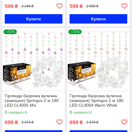
599
599
₴
₴
2 249 ₴
2 099 ₴
Купити
Купити
–71%
–71%
Гірлянда бахрома вулична
Гірлянда бахрома вулична
(зовнішня) Springos 2 м 180
(зовнішня) Springos 2 м 180
LED CL4005 Mix
LED CL4004 Warm White
В наявності
В наявності
699
699
₴
₴
2 379 ₴
2 379 ₴