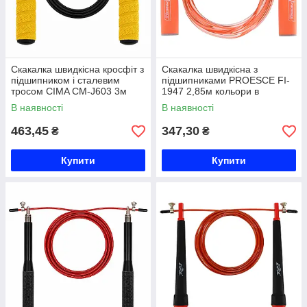
Скакалка швидкісна кросфіт з
Скакалка швидкісна з
підшипником і сталевим
підшипниками PROESCE FI-
тросом CIMA CM-J603 3м
1947 2,85м кольори в
кольори в асортименті Код
асортименті Код FI-1947
В наявності
В наявності
CM-J603
463,45
347,30
₴
₴
Купити
Купити