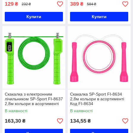
129
389
₴
₴
232 ₴
584 ₴
Купити
Купити
Скакалка з електронним
Скакалка SP-Sport FI-8634
лічильником SP-Sport FI-8637
2,8м кольори в асортименті
2,8м кольори в асортименті
Код FI-8634
Код FI-8637
В наявності
В наявності
163,30
134,55
₴
₴