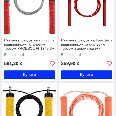
Скакалка швидкісна кросфіт з
Скакалка швидкісна Кросфіт з
підшипником і сталевим
підшипником та сталевим
тросом PROESCE FI-1945 3м
тросом з алюмінієвими
кольори в асортименті Код
ручками CIMA FI-7430 l-3м
В наявності
В наявності
FI-1945
кольори в асортименті Код
561,20
259,90
₴
₴
Купити
Купити