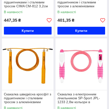
підшипниками і сталевим
підшипником і сталевим
тросом CIMA CM-812 3,2см
тросом з алюмінієвими
кольори в асортименті Код
ручками Zelart FI-7222 3м
В наявності
В наявності
CM-812
кольори в асортименті Код
447,35
401,35
₴
₴
Купити
Купити
Скакалка швидкісна кросфіт з
Скакалка з електронним
підшипником і сталевим
лічильником SP-Sport JPL-
тросом з алюмінієвими
1233 2,8м кольори в
ручками Zelart FI-5100 2,75м
асортименті Код JPL-1233
В наявності
В наявності