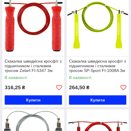
Скакалка швидкісна кросфіт з
Скакалка швидкісна кросфіт з
підшипником і сталевим
підшипником і сталевим
тросом Zelart FI-5347 3м
тросом SP-Sport FI-1008A 3м
кольори в асортименті Код
кольори в асортименті Код
В наявності
В наявності
FI-5347
FI-1008A
316,25
264,50
₴
₴
Купити
Купити