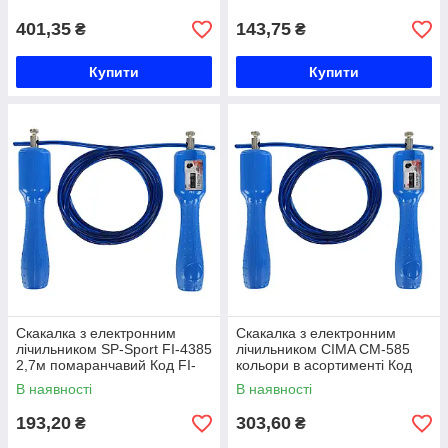
кольори в асортименті Код
401,35
143,75
₴
₴
Купити
Купити
Скакалка з електронним
Скакалка з електронним
лічильником SP-Sport FI-4385
лічильником CIMA CM-585
2,7м помаранчавий Код FI-
кольори в асортименті Код
4385
CM-585
В наявності
В наявності
193,20
303,60
₴
₴