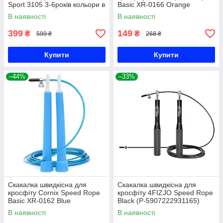
Sport 3105 3-6років кольори в
Basic XR-0166 Orange
асортименті Код 3105
В наявності
В наявності
399
149
₴
₴
599 ₴
268 ₴
Купити
Купити
–44%
–33%
Скакалка швидкісна для
Скакалка швидкісна для
кросфіту Cornix Speed Rope
кросфіту 4FIZJO Speed Rope
Basic XR-0162 Blue
Black (P-5907222931165)
В наявності
В наявності