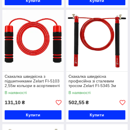
Купити
Купити
Скакалка швидкісна з
Скакалка швидкісна
підшипниками Zelart FI-5103
професійна зі сталевим
2,55м кольори в асортименті
тросом Zelart FI-5345 3м
Код FI-5103
кольори в асортименті Код
В наявності
В наявності
FI-5345
131,10
502,55
₴
₴
Купити
Купити