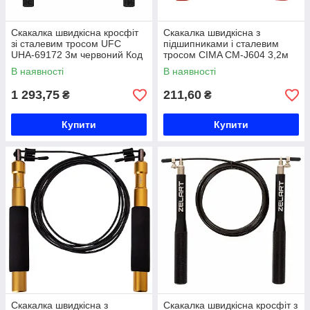
Скакалка швидкісна кросфіт
Скакалка швидкісна з
зі сталевим тросом UFC
підшипниками і сталевим
UHA-69172 3м червоний Код
тросом CIMA CM-J604 3,2м
UHA-69172
кольори в асортименті Код
В наявності
В наявності
CM-J604
1 293,75
211,60
₴
₴
Купити
Купити
Скакалка швидкісна з
Скакалка швидкісна кросфіт з