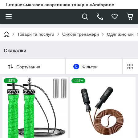
Інтернет-магазин спортивних товарів «Andsport»
Товари та послуги
Силові тренажери
Одяг жіночий
Скакалки
Сортування
0
Фільтри
–33%
–33%