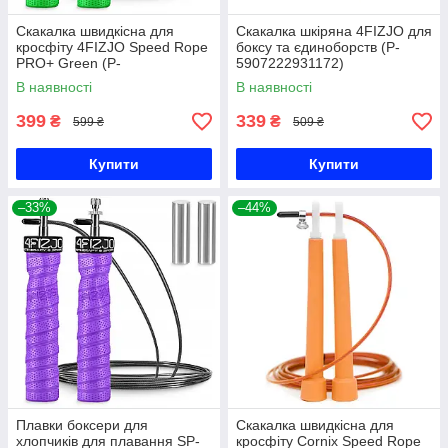
Скакалка швидкісна для
Скакалка шкіряна 4FIZJO для
кросфіту 4FIZJO Speed Rope
боксу та єдиноборств (P-
PRO+ Green (P-
5907222931172)
5907739313195)
В наявності
В наявності
399
339
₴
₴
599 ₴
509 ₴
Купити
Купити
–33%
–44%
Плавки боксери для
Скакалка швидкісна для
хлопчиків для плавання SP-
кросфіту Cornix Speed Rope