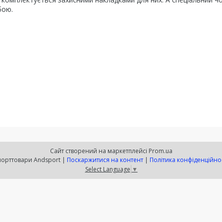
бою.
Сайт створений на маркетплейсі
Prom.ua
Спорттовари Andsport |
Поскаржитися на контент
|
Політика конфіденційно
Select Language
▼