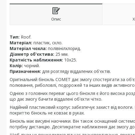
Опис
Х
Тип:
Roof.
Матеріал:
пластик, скло.
Матеріал чохла:
полівінілхлорид.
Діаметр об'єктива:
25 мм.
Кратність наближення:
10х25.
Колір:
чорний.
Призначення:
для розгляду віддалених об'єктів.
Оригінальний бінокль COMET дає змогу спостерігати за об'є
полювання, риболовлі, подорожей та інших видів активного 
Однією з головних переваг цього бінокля є його висока розді
що дає змогу бачити віддалені об'єкти чітко.
Надійний пластиковий корпус забезпечує захист від вологи.
покриттю бінокль не ковзає в руках.
Бінокль має висувні наочники. Він також оснащений систем
потрібну дистанцію. Десятикратне наближення дає змогу доб
Щоб лінзи не пошкодилися під час транспортування, прилад 