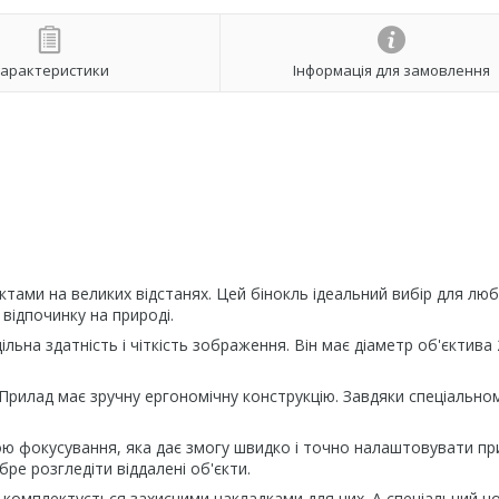
арактеристики
Інформація для замовлення
ктами на великих відстанях. Цей бінокль ідеальний вибір для люб
відпочинку на природі.
льна здатність і чіткість зображення. Він має діаметр об'єктива 
 Прилад має зручну ергономічну конструкцію. Завдяки спеціально
ою фокусування, яка дає змогу швидко і точно налаштовувати пр
ре розгледіти віддалені об'єкти.
комплектується захисними накладками для них. А спеціальний чо