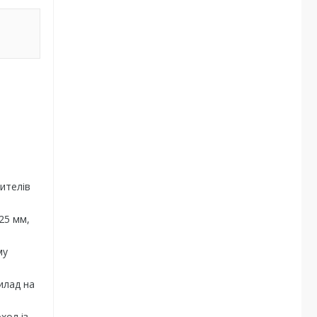
ителів
25 мм,
му
илад на
хол із