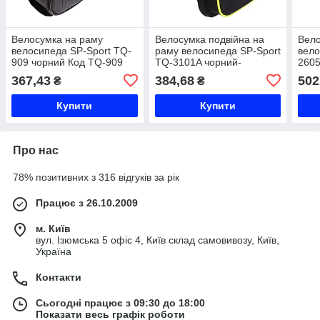
Велосумка на раму
Велосумка подвійна на
Вело
велосипеда SP-Sport TQ-
раму велосипеда SP-Sport
вело
909 чорний Код TQ-909
TQ-3101A чорний-
2605
салатовий Код TQ-3101A
367,43
384,68
502
₴
₴
Купити
Купити
Про нас
78% позитивних з 316 відгуків за рік
Працює з 26.10.2009
м. Київ
вул. Ізюмська 5 офіс 4, Київ склад самовивозу, Київ,
Україна
Контакти
Сьогодні працює з 09:30 до 18:00
Показати весь графік роботи