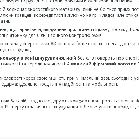
ає зберегти рухливість стопи, роблячи кожен крок впевненим і 
й водночас зносостійкого матеріалу, який не боїться примх пог
оляючи гравцеві зосередитися виключно на грі. Гладка, але стійка
атчі.
ня, що гарантує індивідуальне прилягання і щільну посадку. Вон
пі підтримку для більш точного контролю рухів.
ою для універсальних бійців поля. Їм не страшні спека, дощ чи о
є свої функції.
кольору в зоні шнурування
, який без слів говорить про спорт
видкості та аеродинамічності. А
великий фірмовий логотип 
словості через свою міцність при мінімальній вазі, сьогодні з ус
едарма: ідеальне поєднання надійності та мобільності.
ічних баталій і водночас дарують комфорт, контроль та впевнен
го PU-верху і класичного шнурування забезпечує все необхідне д