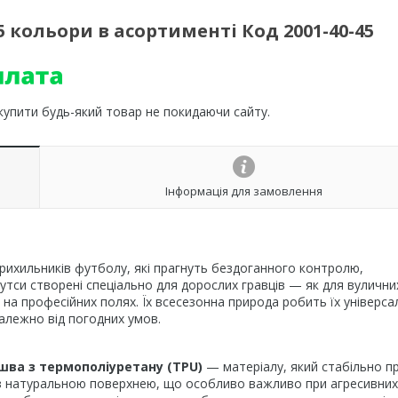
45 кольори в асортименті Код 2001-40-45
 купити будь-який товар не покидаючи сайту.
Інформація для замовлення
прихильників футболу, які прагнуть бездоганного контролю,
бутси створені спеціально для дорослих гравців — як для вулични
ів на професійних полях. Їх всесезонна природа робить їх універс
алежно від погодних умов.
шва з термополіуретану (TPU)
— матеріалу, який стабільно п
 з натуральною поверхнею, що особливо важливо при агресивних