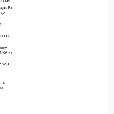
точним.
оди. Він
 до
а
сінній
ивну
TIKA
на
піхом
ість —
ля