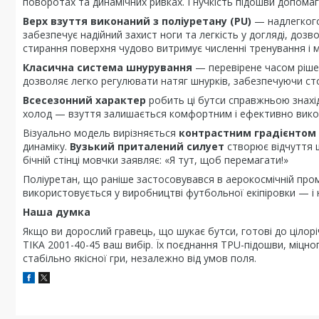
поворотах та динамічних ривках. Гнучкість підошви допомаг
Верх взуття виконаний з поліуретану (PU)
— надлегкого 
забезпечує надійний захист ноги та легкість у догляді, дозв
стирання поверхня чудово витримує численні тренування і м
Класична система шнурування
— перевірене часом рішен
дозволяє легко регулювати натяг шнурків, забезпечуючи сто
Всесезонний характер
робить ці бутси справжньою знахідк
холод — взуття залишається комфортним і ефективно викону
Візуально модель вирізняється
контрастним градієнтом 
динаміку.
Вузький приталений силует
створює відчуття ш
бічній стінці мовчки заявляє: «Я тут, щоб перемагати!»
Поліуретан, що раніше застосовувався в аерокосмічній проми
використовується у виробництві футбольної екіпіровки — і н
Наша думка
Якщо ви дорослий гравець, що шукає бутси, готові до цілор
TIKA 2001-40-45 ваш вибір. Їх поєднання TPU-підошви, міцно
стабільно якісної гри, незалежно від умов поля.