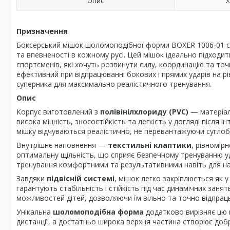
Опис
Х
Призначення
Боксерський мішок шоломоподібної форми BOXER 1006-01 ств
та впевненості в кожному русі. Цей мішок ідеально підходит
спортсменів, які хочуть розвинути силу, координацію та точн
ефективний при відпрацюванні бокових і прямих ударів на рів
суперника для максимально реалістичного тренування.
Опис
Корпус виготовлений з
полівінілхлориду (PVC)
— матеріалу
висока міцність, зносостійкість та легкість у догляді після
мішку відчуваються реалістично, не перевантажуючи суглоб
Внутрішнє наповнення —
текстильні клаптики
, рівномір
оптимальну щільність, що сприяє безпечному тренуванню уд
тренування комфортними та результативними навіть для на
Завдяки
підвісній системі
, мішок легко закріплюється як у
гарантують стабільність і стійкість під час динамічних заня
можливостей дітей, дозволяючи їм вільно та точно відпрац
Унікальна
шоломоподібна форма
додатково вирізняє цю 
дистанції, а достатньо широка верхня частина створює добр