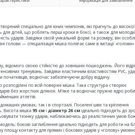
арактеристики
Інформація для замовлення
орений спеціально для юних чемпіонів, які прагнуть до високої
ь для дітей, що роблять перші кроки в боксі, а також для молоди
ість ударів. Завдяки своїй унікальній формі та розміру, він особ
ні голови — спеціалізація мішка полягає саме в імітації «голови»
, відомого своєю стійкістю до зовнішніх пошкоджень. Його відр
 інтенсивних тренувань. Завдяки еластичним властивостям PVC, уд
и початківців, водночас забезпечуючи добру віддачу.
но розподілені по всій поверхні мішка. Така структура створює
арів без жорстких ділянок. М'яке та водночас пружне ядро роб
йменших атлетів.
 домашніх умовах, так і в спортзалі. Посилені шви та кріплення
ть. Висота мішка
95 см
і
діаметр 26 см
ідеально підходять до зр
ьовувати техніку ударів, наближаючись до реалістичних умов бо
модель: бокові заглиблення ідеально підходять для роботи на б
у площу контакту для прямих і бокових ударів у «голову» умовн