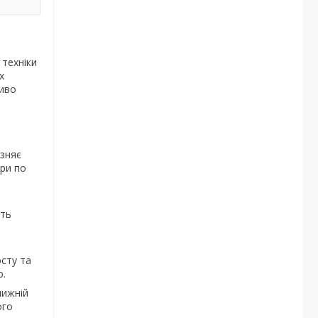
 техніки
х
ливо
ізняє
ари по
ить
осту та
ю.
лижній
ого