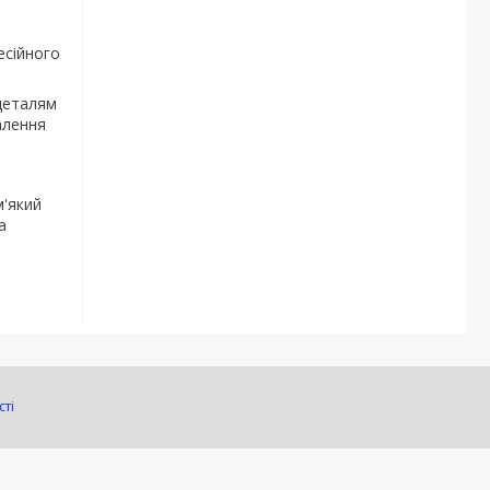
есійного
деталям
алення
м'який
а
сті