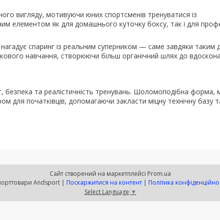
ного вигляду, мотивуючи юних спортсменів тренуватися із
им елементом як для домашнього куточку боксу, так і для проф
 нагадує спаринг із реальним суперником — саме завдяки таким 
кового навчання, створюючи більш органічний шлях до вдоскон
т, безпека та реалістичність тренувань. Шоломоподібна форма, 
ом для початківців, допомагаючи закласти міцну технічну базу т
Сайт створений на маркетплейсі
Prom.ua
Спорттовари Andsport |
Поскаржитися на контент
|
Політика конфіденційно
Select Language
▼