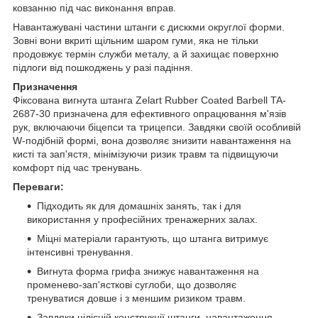
ковзанню під час виконання вправ.
Навантажувані частини штанги є дисккми округлої форми.
Зовні вони вкриті щільним шаром гуми, яка не тільки
продовжує термін служби металу, а й захищає поверхню
підлоги від пошкоджень у разі падіння.
Призначення
Фіксована вигнута штанга Zelart Rubber Coated Barbell TA-
2687-30 призначена для ефективного опрацювання м'язів
рук, включаючи біцепси та трицепси. Завдяки своїй особливій
W-подібній формі, вона дозволяє знизити навантаження на
кисті та зап'ястя, мінімізуючи ризик травм та підвищуючи
комфорт під час тренувань.
Переваги:
Підходить як для домашніх занять, так і для
використання у професійних тренажерних залах.
Міцні матеріали гарантують, що штанга витримує
інтенсивні тренування.
Вигнута форма грифа знижує навантаження на
променево-зап'ясткові суглоби, що дозволяє
тренуватися довше і з меншим ризиком травм.
Завдяки цілісній конструкції штанги, навантаження