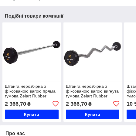
Подібні товари компанії
Штанга нерозбірна з
Штанга нерозбірна з
Штан
фіксованою вагою пряма
фіксованою вагою вигнута
фікс
гумова Zelart Rubber
гумова Zelart Rubber
гумо
Coated Barbell TA-2685-5
Coated Barbell TA-2687-5
Coat
2 366,70
2 366,70
10 
₴
₴
довжина-95см 5кг чорний
довжина-95см 5кг чорний
довж
Код TA-2685-5
Код TA-2687-5
Код
Купити
Купити
Про нас