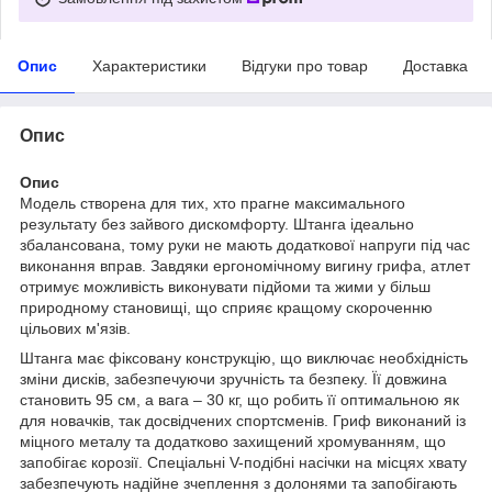
Опис
Характеристики
Відгуки про товар
Доставка
Опис
Опис
Модель створена для тих, хто прагне максимального
результату без зайвого дискомфорту. Штанга ідеально
збалансована, тому руки не мають додаткової напруги під час
виконання вправ. Завдяки ергономічному вигину грифа, атлет
отримує можливість виконувати підйоми та жими у більш
природному становищі, що сприяє кращому скороченню
цільових м'язів.
Штанга має фіксовану конструкцію, що виключає необхідність
зміни дисків, забезпечуючи зручність та безпеку. Її довжина
становить 95 см, а вага – 30 кг, що робить її оптимальною як
для новачків, так досвідчених спортсменів. Гриф виконаний із
міцного металу та додатково захищений хромуванням, що
запобігає корозії. Спеціальні V-подібні насічки на місцях хвату
забезпечують надійне зчеплення з долонями та запобігають