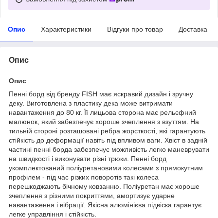
Опис
Характеристики
Відгуки про товар
Доставка
Опис
Опис
Пенні борд від бренду FISH має яскравий дизайн і зручну
деку. Виготовлена з пластику дека може витримати
навантаження до 80 кг. Її лицьова сторона має рельєфний
малюнок, який забезпечує хороше зчеплення з взуттям. На
тильній стороні розташовані ребра жорсткості, які гарантують
стійкість до деформації навіть під впливом ваги. Хвіст в задній
частині пенні борда забезпечує можливість легко маневрувати
на швидкості і виконувати різні трюки. Пенні борд
укомплектований поліуретановими колесами з прямокутним
профілем - під час різких поворотів такі колеса
перешкоджають бічному ковзанню. Поліуретан має хороше
зчеплення з різними покриттями, амортизує ударне
навантаження і вібрації. Якісна алюмінієва підвіска гарантує
легке управління і стійкість.