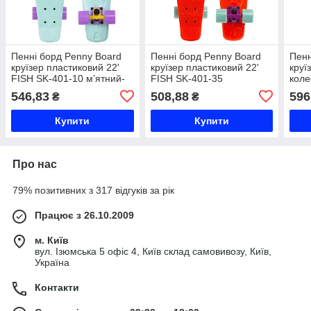
Пенні борд Penny Board
Пенні борд Penny Board
Пенн
круїзер пластиковий 22'
круїзер пластиковий 22'
круї
FISH SK-401-10 м’ятний-
FISH SK-401-35
коле
жовтий-фіолетовий Код
помаранчевий-
FISH
546,83
508,88
596
₴
₴
SK-401-10
фіолетовий-м’ятний Код
чорн
SK-401-35
SK-4
Купити
Купити
Про нас
79% позитивних з 317 відгуків за рік
Працює з 26.10.2009
м. Київ
вул. Ізюмська 5 офіс 4, Київ склад самовивозу, Київ,
Україна
Контакти