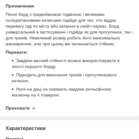
Призначення
Пенні борд з тридюймовою підвіскою і великими
поліуретановими колесами підійде для тих, хто віддає
перевагу їзді по місту або катання в скейт-парках. Борд
універсальний в застосуванні і підійде як для прогулянок, так і
для трюків. Невеликий розмір робить його максимально
маневреним, але при цьому він залишається стійким.
Переваги:
Завдяки високій стійкості можна використовувати в
якості першого борду.
Підходить для виконання трюків і прогулянкового
катання.
Ноги на деці не ковзають завдяки рельєфному
малюнку на її поверхні.
Приховати
Характеристики
Основні